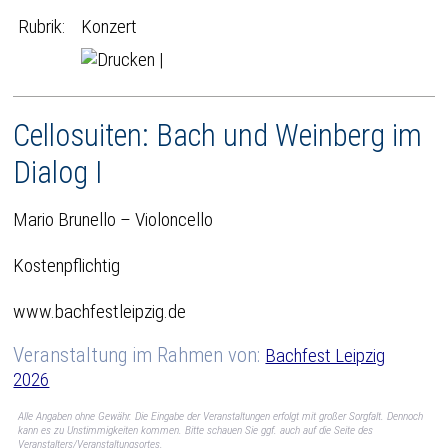
Rubrik:
Konzert
|
Cellosuiten: Bach und Weinberg im
Dialog I
Mario Brunello – Violoncello
Kostenpflichtig
www.bachfestleipzig.de
Veranstaltung im Rahmen von:
Bachfest Leipzig
2026
Alle Angaben ohne Gewähr. Die Eingabe der Veranstaltungen erfolgt mit großer Sorgfalt. Dennoch
kann es zu Unstimmigkeiten kommen. Bitte schauen Sie ggf. auch auf die Seite des
Veranstalters/Veranstaltungsortes.