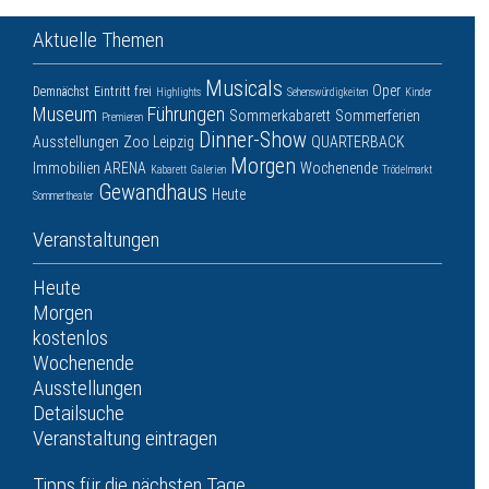
Aktuelle Themen
Musicals
Oper
Demnächst
Eintritt frei
Highlights
Sehenswürdigkeiten
Kinder
Museum
Führungen
Sommerkabarett
Sommerferien
Premieren
Dinner-Show
Ausstellungen
Zoo Leipzig
QUARTERBACK
Morgen
Immobilien ARENA
Wochenende
Kabarett
Galerien
Trödelmarkt
Gewandhaus
Heute
Sommertheater
Veranstaltungen
Heute
Morgen
kostenlos
Wochenende
Ausstellungen
Detailsuche
Veranstaltung eintragen
Tipps für die nächsten Tage