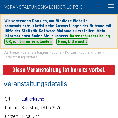
VERANSTALTUNGSKALENDER LEIPZIG
Wir verwenden Cookies, um für diese Website
anonymisierte, statistische Auswertungen der Nutzung mit
|
|
Hilfe der Statistik-Software Matomo zu erstellen. Mehr
heute
morgen
Detaillierte Suche
Informationen finden Sie in unserer
Datenschutzerklärung
.
OK, ich bin einverstanden
Nein, bitte nicht
Startseite
>
Veranstaltungen
>
Suche
>
Konzert
>
Lutherkirche
>
Veranstaltungsdetails
Diese Veranstaltung ist bereits vorbei.
Veranstaltungsdetails
Ort:
Lutherkirche
Datum:
Samstag, 13.06.2026
Uhrzeit:
11:00 Uhr