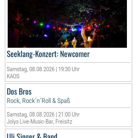
Seeklang-Konzert: Newcomer
Samstag, 08.08.2026 | 19:30 Uhr
KAOS
Dos Bros
Rock, Rock´n´Roll & Spaß
Samstag, 08.08.2026 | 21:00 Uhr
Jolys Live-Music-Bar, Freisitz
Uli Singer & Band