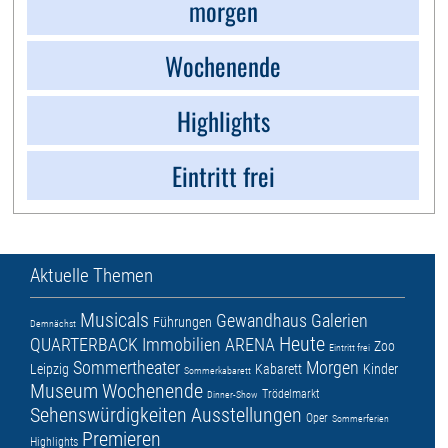
morgen
Wochenende
Highlights
Eintritt frei
Aktuelle Themen
Musicals
Gewandhaus
Galerien
Führungen
Demnächst
Heute
QUARTERBACK Immobilien ARENA
Zoo
Eintritt frei
Sommertheater
Morgen
Leipzig
Kabarett
Kinder
Sommerkabarett
Museum
Wochenende
Trödelmarkt
Dinner-Show
Sehenswürdigkeiten
Ausstellungen
Oper
Sommerferien
Premieren
Highlights