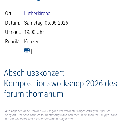
Ort:
Lutherkirche
Datum:
Samstag, 06.06.2026
Uhrzeit:
19:00 Uhr
Rubrik:
Konzert
|
Abschlusskonzert
Kompositionsworkshop 2026 des
forum thomanum
Alle Angaben ohne Gewähr. Die Eingabe der Veranstaltungen erfolgt mit großer
Sorgfalt. Dennoch kann es zu Unstimmigkeiten kommen. Bitte schauen Sie ggf. auch
auf die Seite des Veranstalters/Veranstaltungsortes.