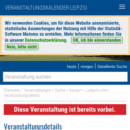
VERANSTALTUNGSKALENDER LEIPZIG
Wir verwenden Cookies, um für diese Website anonymisierte,
statistische Auswertungen der Nutzung mit Hilfe der Statistik-
Software Matomo zu erstellen. Mehr Informationen finden Sie
in unserer
Datenschutzerklärung
.
OK, ich bin einverstanden
Nein, bitte nicht
|
|
heute
morgen
Detaillierte Suche
Startseite
>
Veranstaltungen
>
Suche
>
Konzert
>
Lutherkirche
>
Veranstaltungsdetails
Diese Veranstaltung ist bereits vorbei.
Veranstaltungsdetails