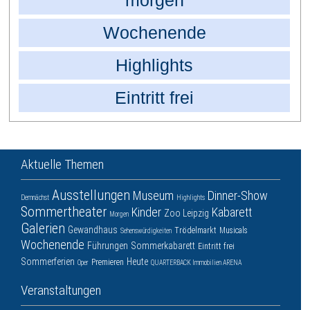
morgen
Wochenende
Highlights
Eintritt frei
Aktuelle Themen
Ausstellungen
Museum
Dinner-Show
Demnächst
Highlights
Sommertheater
Kinder
Kabarett
Zoo Leipzig
Morgen
Galerien
Gewandhaus
Trödelmarkt
Musicals
Sehenswürdigkeiten
Wochenende
Führungen
Sommerkabarett
Eintritt frei
Sommerferien
Heute
Premieren
Oper
QUARTERBACK Immobilien ARENA
Veranstaltungen