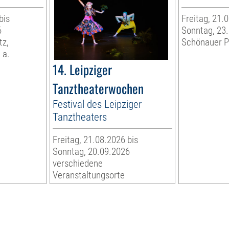
bis
Freitag, 21.
6
Sonntag, 23
tz,
Schönauer P
 a.
14. Leipziger
Tanztheaterwochen
Festival des Leipziger
Tanztheaters
Freitag, 21.08.2026 bis
Sonntag, 20.09.2026
verschiedene
Veranstaltungsorte