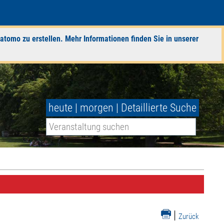
atomo zu erstellen. Mehr Informationen finden Sie in unserer
heute
|
morgen
|
Detaillierte Suche
|
Zurück