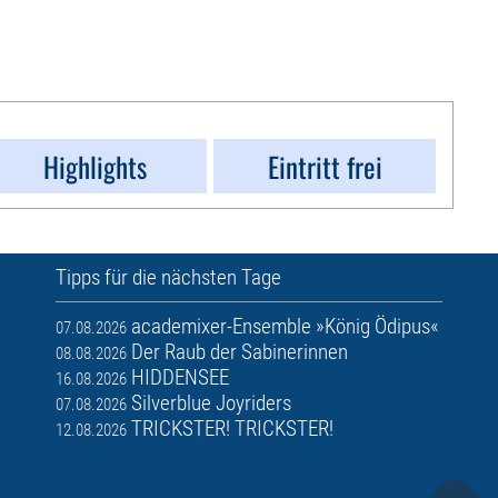
Highlights
Eintritt frei
Tipps für die nächsten Tage
academixer-Ensemble »König Ödipus«
07.08.2026
Der Raub der Sabinerinnen
08.08.2026
HIDDENSEE
16.08.2026
Silverblue Joyriders
07.08.2026
TRICKSTER! TRICKSTER!
12.08.2026