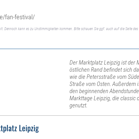
/fan-festival/
lt. Dennoch kann es zu Unstimmigkeiten kommen. Bitte schauen Sie ggf. auch auf die Seite des 
Der Marktplatz Leipzig ist der 
östlichen Rand befindet sich d
wie die Petersstraße vom Süd
Straße vom Osten. Außerdem is
den beginnenden Abendstunden e
Markttage Leipzig, die classi
genutzt.
tplatz Leipzig