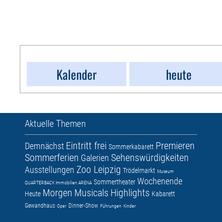
Kalender
heute
Aktuelle Themen
Eintritt frei
Premieren
Demnächst
Sommerkabarett
Sommerferien
Sehenswürdigkeiten
Galerien
Zoo Leipzig
Ausstellungen
Trödelmarkt
Museum
Wochenende
Sommertheater
QUARTERBACK Immobilien ARENA
Morgen
Musicals
Highlights
Heute
Kabarett
Gewandhaus
Dinner-Show
Oper
Führungen
Kinder