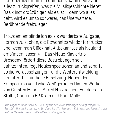
hört oder liest man: Ein Komponist kann heute auf
alles zurückgreifen, was die Musikgeschichte bietet.
Das klingt großzügiger, als es ist – denn wo alles
geht, wird es umso schwerer, das Unerwartete,
Berührende freizulegen.
Trotzdem empfinde ich es als wunderbare Aufgabe,
Formen zu suchen, die Gewohntes wieder fernrücken
und, wenn man Glück hat, Altbekanntes als Neuland
empfinden lassen.» – Das »Neue Klaviertrio
Dresden» fördert diese Bestrebungen seit
Jahrzehnten, regt Neukompositionen an und schafft
so die Voraussetzungen für die Weiterentwicklung
der Literatur für diese Besetzung. Neben der
Komposition von Lydia Weißgerber erklingen Werke
von Carsten Hennig, Alfred Holzhausen, Friedemann
Stolte, Christian FP Kram und Knut Müller.
Alle Angaben ohne Gewähr. Die Eingabe der Veranstaltungen erfolgt mit großer
Sorgfalt. Dennoch kann es zu Unstimmigkeiten kommen. Bitte schauen Sie ggf. auch
auf die Seite des Veranstalters/Veranstaltungsortes.