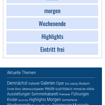
morgen
Wochenende
Highlights
Eintritt frei
Aktuelle Themen
Demnächst
Galerien
Oper
Kabarett
Museum
Zoo Leipzig
Heute
Dinner-Show
Sehenswürdigkeiten
QUARTERBACK Immobilien ARENA
Ausstellungen
Sommerkabarett
Führungen
Premieren
Morgen
Kinder
Highlights
Sommerferien
Eintritt frei