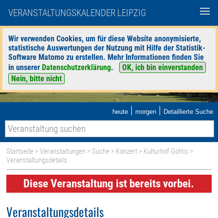
VERANSTALTUNGSKALENDER LEIPZIG
Wir verwenden Cookies, um für diese Website anonymisierte,
statistische Auswertungen der Nutzung mit Hilfe der Statistik-
Software Matomo zu erstellen. Mehr Informationen finden Sie
in unserer
Datenschutzerklärung
.
OK, ich bin einverstanden
Nein, bitte nicht
|
|
heute
morgen
Detaillierte Suche
Startseite
>
Veranstaltungen
>
Suche
>
Konzert
>
Kulturhof Gohlis
>
Veranstaltungsdetails
Diese Veranstaltung ist bereits vorbei.
Veranstaltungsdetails