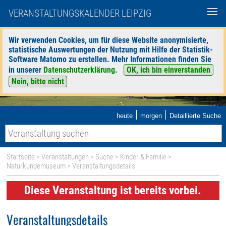
VERANSTALTUNGSKALENDER LEIPZIG
Wir verwenden Cookies, um für diese Website anonymisierte,
statistische Auswertungen der Nutzung mit Hilfe der Statistik-
Software Matomo zu erstellen. Mehr Informationen finden Sie
in unserer
Datenschutzerklärung
.
OK, ich bin einverstanden
Nein, bitte nicht
|
|
heute
morgen
Detaillierte Suche
Startseite
>
Veranstaltungen
>
Suche
>
Kinder & Familie
>
Naturkundemuseum
> Veranstaltungsdetails
Diese Veranstaltung ist bereits vorbei.
Veranstaltungsdetails