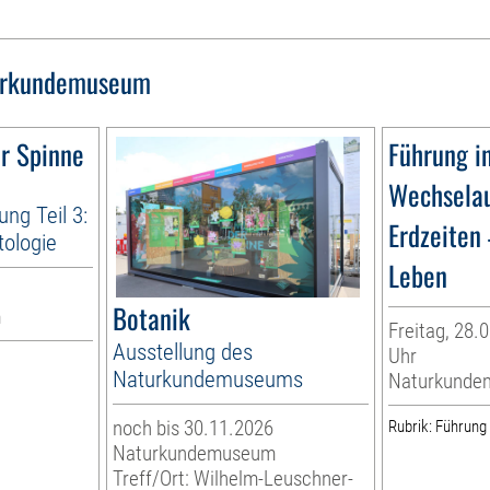
urkundemuseum
r Spinne
Führung i
Wechselau
ng Teil 3:
Erdzeiten 
tologie
Leben
Botanik
m
Freitag, 28.0
Ausstellung des
Uhr
Naturkundemuseums
Naturkunde
noch bis 30.11.2026
Rubrik: Führung
Naturkundemuseum
Treff/Ort: Wilhelm-Leuschner-