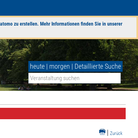
atomo zu erstellen. Mehr Informationen finden Sie in unserer
heute
|
morgen
|
Detaillierte Suche
|
Zurück