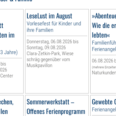
LeseLust im August
»Abenteue
tt
Vorlesefest für Kinder und
Wie die e
ihre Familien
ten im
lebten«
Donnerstag, 06.08.2026 bis
Familienfüh
Sonntag, 09.08.2026
Ferienange
13 Jahre)
Clara-Zetkin-Park, Wiese
schräg gegenüber vom
06.08.2026 b
 bis
Musikpavillon
(mehrere Einzelte
2026
Naturkunde
 Center
echen,
Sommerwerkstatt –
Gewebte G
llen
Offenes Ferienprogramm
Ferienange