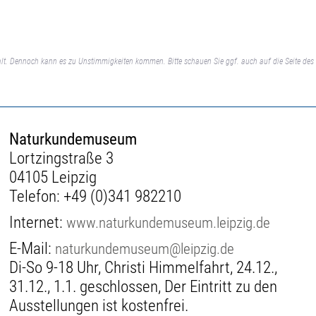
0
lt. Dennoch kann es zu Unstimmigkeiten kommen. Bitte schauen Sie ggf. auch auf die Seite des 
Naturkundemuseum
Lortzingstraße 3
04105 Leipzig
Telefon:
+49 (0)341 982210
Internet:
www.naturkundemuseum.leipzig.de
E-Mail:
naturkundemuseum@leipzig.de
Di-So 9-18 Uhr, Christi Himmelfahrt, 24.12.,
31.12., 1.1. geschlossen, Der Eintritt zu den
Ausstellungen ist kostenfrei.