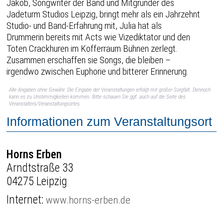
Jakob, Songwriter der Band und Mitgründer des
Jadeturm Studios Leipzig, bringt mehr als ein Jahrzehnt
Studio- und Band-Erfahrung mit, Julia hat als
Drummerin bereits mit Acts wie Vizediktator und den
Toten Crackhuren im Kofferraum Bühnen zerlegt.
Zusammen erschaffen sie Songs, die bleiben –
irgendwo zwischen Euphorie und bitterer Erinnerung.
Alle Angaben ohne Gewähr. Die Eingabe der Veranstaltungen erfolgt mit großer Sorgfalt. Dennoch
kann es zu Unstimmigkeiten kommen. Bitte schauen Sie ggf. auch auf die Seite des
Veranstalters/Veranstaltungsortes.
Informationen zum Veranstaltungsort
Horns Erben
Arndtstraße 33
04275 Leipzig
Internet:
www.horns-erben.de