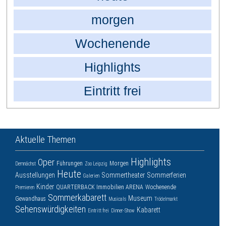
morgen
Wochenende
Highlights
Eintritt frei
Aktuelle Themen
Highlights
Oper
Führungen
Morgen
Demnächst
Zoo Leipzig
Heute
Ausstellungen
Sommertheater
Sommerferien
Galerien
Kinder
QUARTERBACK Immobilien ARENA
Wochenende
Premieren
Sommerkabarett
Museum
Gewandhaus
Musicals
Trödelmarkt
Sehenswürdigkeiten
Kabarett
Eintritt frei
Dinner-Show