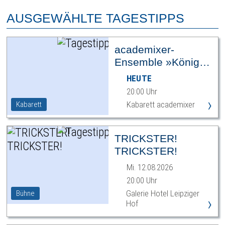
AUSGEWÄHLTE TAGESTIPPS
academixer-
Ensemble »König
Ödipus«
HEUTE
20:00 Uhr
›
Kabarett academixer
Kabarett
TRICKSTER!
TRICKSTER!
Mi. 12.08.2026
20:00 Uhr
Galerie Hotel Leipziger
Bühne
›
Hof