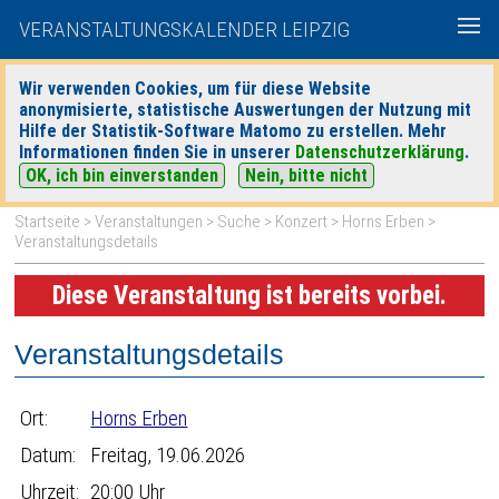
VERANSTALTUNGSKALENDER LEIPZIG
Wir verwenden Cookies, um für diese Website
anonymisierte, statistische Auswertungen der Nutzung mit
|
|
Hilfe der Statistik-Software Matomo zu erstellen. Mehr
heute
morgen
Detaillierte Suche
Informationen finden Sie in unserer
Datenschutzerklärung
.
OK, ich bin einverstanden
Nein, bitte nicht
Startseite
>
Veranstaltungen
>
Suche
>
Konzert
>
Horns Erben
>
Veranstaltungsdetails
Diese Veranstaltung ist bereits vorbei.
Veranstaltungsdetails
Ort:
Horns Erben
Datum:
Freitag, 19.06.2026
Uhrzeit:
20:00 Uhr