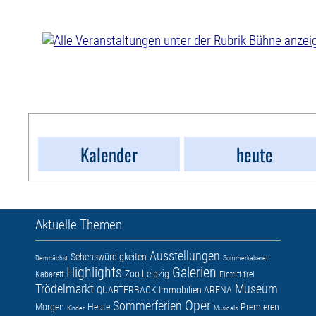
Kalender
heute
Aktuelle Themen
Ausstellungen
Sehenswürdigkeiten
Demnächst
Sommerkabarett
Highlights
Galerien
Zoo Leipzig
Kabarett
Eintritt frei
Trödelmarkt
Museum
QUARTERBACK Immobilien ARENA
Oper
Sommerferien
Morgen
Heute
Premieren
Kinder
Musicals