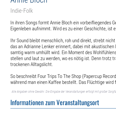
Indie-Folk
In ihren Songs formt Annie Bloch ein vorbeifliegendes Ge
Eigenleben aufnimmt. Wird es zu einer Geschichte, ist e
Ihr Sound bleibt menschlich, roh und direkt, strebt nicht
das an Adrianne Lenker erinnert, dabei mit akustische
samtig warm umhüllt wird. Ein Moment des Wohlfühlens, 
stellen und laut zu werden, wo es nötig ist. Denn trotz 
trockenen Alltagslicht.
So beschreibt Four Trips To The Shop (Papercup Record
während man einen Kaffee bestellt. Das Flüchtige wird 
Alle Angaben ohne Gewähr. Die Eingabe der Veranstaltungen erfolgt mit großer Sorgfa
Informationen zum Veranstaltungsort