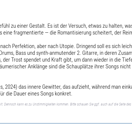
fühl zu einer Gestalt. Es ist der Versuch, etwas zu halten, wa
s eine fragmentierte — die Romantisierung scheitert, der Reim
 nach Perfektion, aber nach Utopie. Dringend soll es sich leic
n Drums, Bass und synth-anmutender 2. Gitarre, in deren Zus
der Trost spendet und Kraft gibt, um dann wieder in die Tie
träumerischer Anklänge sind die Schauplätze ihrer Songs nicht 
s, 2024) das innere Gewitter, das aufzieht, während man eink
für die Dauer eines Songs konkret.
lt. Dennoch kann es zu Unstimmigkeiten kommen. Bitte schauen Sie ggf. auch auf die Seite des 