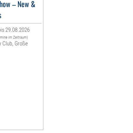
how – New &
s
is 29.08.2026
rmine im Zeitraum)
y Club, Große