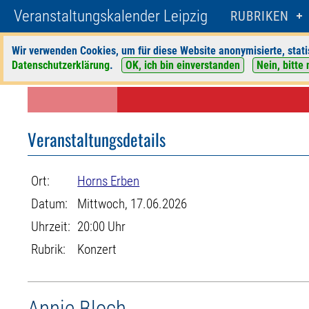
Veranstaltungskalender Leipzig
RUBRIKEN
Wir verwenden Cookies, um für diese Website anonymisierte, stati
Datenschutzerklärung
.
OK, ich bin einverstanden
Nein, bitte 
Startseite
>
Veranstaltungen
>
Suche
>
Konzert
>
Horns Erben
> Veranst
Veranstaltungsdetails
Ort:
Horns Erben
Datum:
Mittwoch, 17.06.2026
Uhrzeit:
20:00 Uhr
Rubrik:
Konzert
Annie Bloch