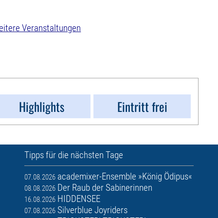
itere Veranstaltungen
Highlights
Eintritt frei
Tipps für die nächsten Tage
academixer-Ensemble »König Ödipus«
07.08.2026
Der Raub der Sabinerinnen
08.08.2026
HIDDENSEE
16.08.2026
Silverblue Joyriders
07.08.2026