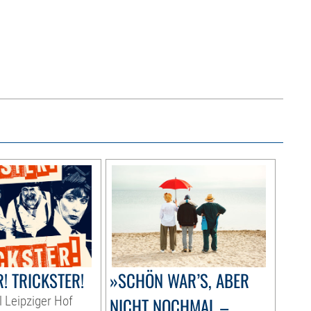
! TRICKSTER!
»SCHÖN WAR’S, ABER
l Leipziger Hof
NICHT NOCHMAL –