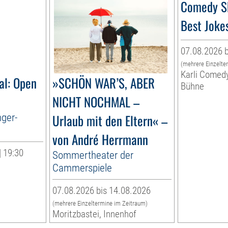
Comedy S
Best Joke
07.08.2026 b
(mehrere Einzelte
Karli Comed
al: Open
»SCHÖN WAR’S, ABER
Bühne
NICHT NOCHMAL –
nger-
Urlaub mit den Eltern« –
von André Herrmann
| 19:30
Sommertheater der
Cammerspiele
07.08.2026 bis 14.08.2026
(mehrere Einzeltermine im Zeitraum)
Moritzbastei, Innenhof