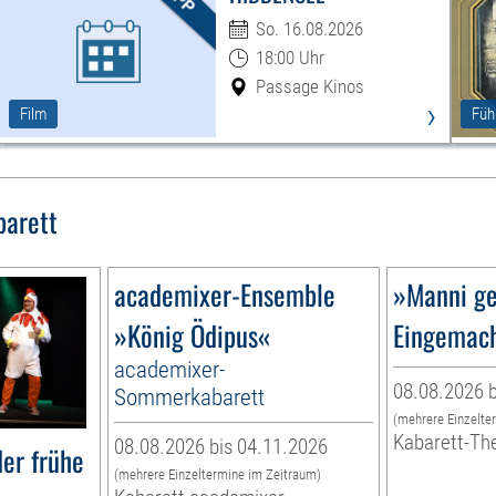
So. 16.08.2026
18:00 Uhr
Passage Kinos
›
Film
Füh
barett
academixer-Ensemble
»Manni ge
»König Ödipus«
Eingemac
academixer-
08.08.2026 b
Sommerkabarett
(mehrere Einzelte
Kabarett-Th
08.08.2026 bis 04.11.2026
er frühe
(mehrere Einzeltermine im Zeitraum)