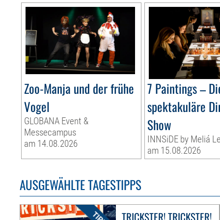
Zoo-Manja und der frühe
7 Paintings – Di
Vogel
spektakuläre Di
GLOBANA Event &
Show
Messecampus
INNSiDE by Meliá Le
am 14.08.2026
am 15.08.2026
AUSGEWÄHLTE TAGESTIPPS
TRICKSTER! TRICKSTER!