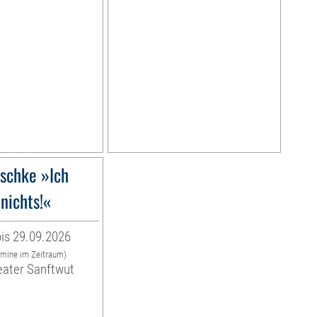
schke »Ich
nichts!«
is 29.09.2026
rmine im Zeitraum)
eater Sanftwut