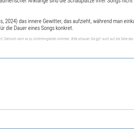
träumerischer Anklänge sind die Schauplätze ihrer Songs nicht 
s, 2024) das innere Gewitter, das aufzieht, während man eink
für die Dauer eines Songs konkret.
lt. Dennoch kann es zu Unstimmigkeiten kommen. Bitte schauen Sie ggf. auch auf die Seite des 