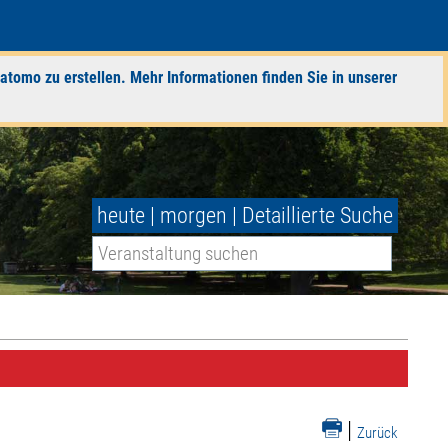
atomo zu erstellen. Mehr Informationen finden Sie in unserer
heute
|
morgen
|
Detaillierte Suche
|
Zurück