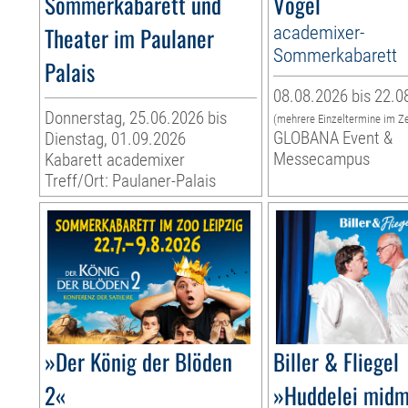
Sommerkabarett und
Vogel
Theater im Paulaner
academixer-
Sommerkabarett
Palais
08.08.2026 bis 22.0
Donnerstag, 25.06.2026 bis
(mehrere Einzeltermine im Z
GLOBANA Event &
Dienstag, 01.09.2026
Messecampus
Kabarett academixer
Treff/Ort: Paulaner-Palais
»Der König der Blöden
Biller & Fliegel
2«
»Huddelei midm