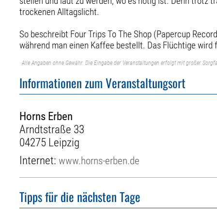
stellen und laut zu werden, wo es nötig ist. Denn trotz 
trockenen Alltagslicht.
So beschreibt Four Trips To The Shop (Papercup Record
während man einen Kaffee bestellt. Das Flüchtige wird 
Alle Angaben ohne Gewähr. Die Eingabe der Veranstaltungen erfolgt mit großer Sorgfa
Informationen zum Veranstaltungsort
Horns Erben
Arndtstraße 33
04275 Leipzig
Internet:
www.horns-erben.de
Tipps für die nächsten Tage