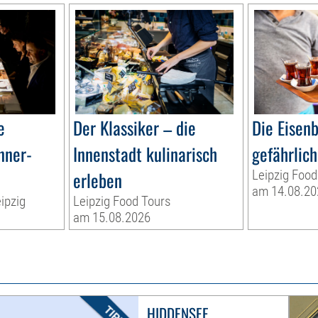
e
Der Klassiker – die
Die Eisen
nner-
Innenstadt kulinarisch
gefährlich
erleben
Leipzig Food
am 14.08.20
ipzig
Leipzig Food Tours
am 15.08.2026
HIDDENSEE