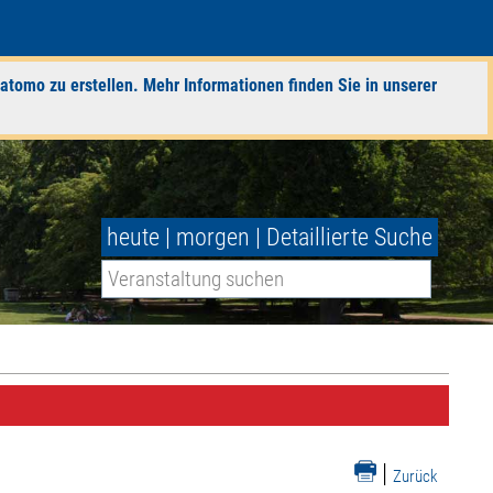
atomo zu erstellen. Mehr Informationen finden Sie in unserer
heute
|
morgen
|
Detaillierte Suche
|
Zurück