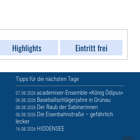
Highlights
Eintritt frei
Tipps für die nächsten Tage
academixer-Ensemble »König Ödipus«
07.08.2026
Baseballschlägerjahre in Grünau
06.08.2026
Der Raub der Sabinerinnen
08.08.2026
Die Eisenbahnstraße – gefährlich
06.08.2026
lecker
HIDDENSEE
16.08.2026