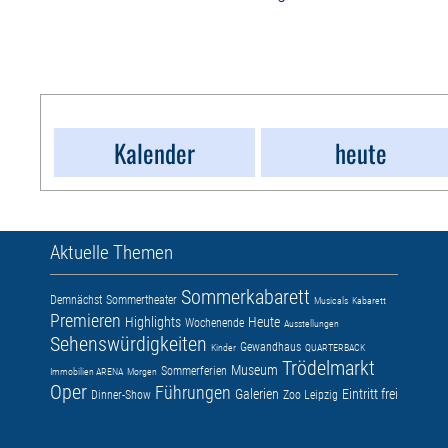
Kalender
heute
Aktuelle Themen
Sommerkabarett
Demnächst
Sommertheater
Musicals
Kabarett
Premieren
Highlights
Heute
Wochenende
Ausstellungen
Sehenswürdigkeiten
Gewandhaus
Kinder
QUARTERBACK
Trödelmarkt
Museum
Sommerferien
Immobilien ARENA
Morgen
Oper
Führungen
Galerien
Eintritt frei
Dinner-Show
Zoo Leipzig