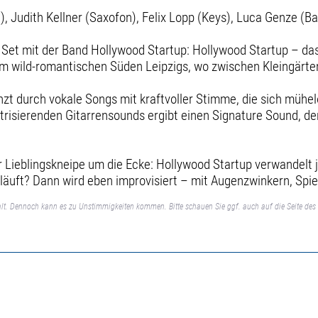
g), Judith Kellner (Saxofon), Felix Lopp (Keys), Luca Genze (
 Set mit der Band Hollywood Startup: Hollywood Startup – das
 wild-romantischen Süden Leipzigs, wo zwischen Kleingärten
änzt durch vokale Songs mit kraftvoller Stimme, die sich mühe
risierenden Gitarrensounds ergibt einen Signature Sound, der s
r Lieblingskneipe um die Ecke: Hollywood Startup verwandelt 
läuft? Dann wird eben improvisiert – mit Augenzwinkern, Spie
lt. Dennoch kann es zu Unstimmigkeiten kommen. Bitte schauen Sie ggf. auch auf die Seite des 