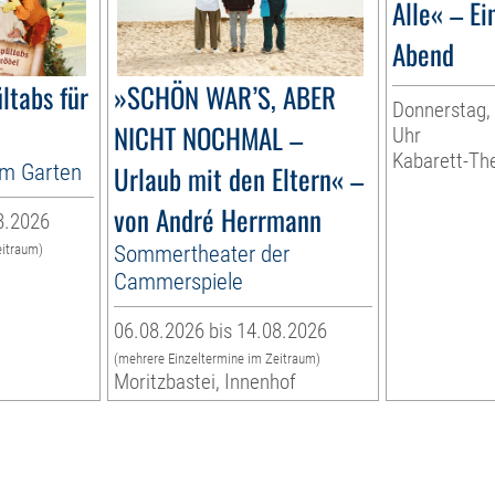
Alle« – Ei
Abend
ltabs für
»SCHÖN WAR’S, ABER
Donnerstag, 
NICHT NOCHMAL –
Uhr
Kabarett-Th
im Garten
Urlaub mit den Eltern« –
von André Herrmann
8.2026
Sommertheater der
eitraum)
n
Cammerspiele
06.08.2026 bis 14.08.2026
(mehrere Einzeltermine im Zeitraum)
Moritzbastei, Innenhof