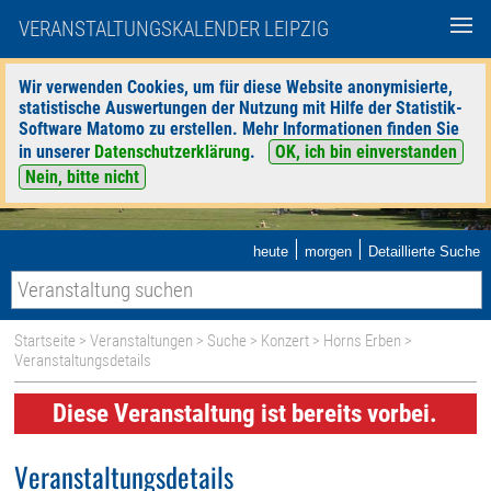
VERANSTALTUNGSKALENDER LEIPZIG
Wir verwenden Cookies, um für diese Website anonymisierte,
statistische Auswertungen der Nutzung mit Hilfe der Statistik-
Software Matomo zu erstellen. Mehr Informationen finden Sie
in unserer
Datenschutzerklärung
.
OK, ich bin einverstanden
Nein, bitte nicht
|
|
heute
morgen
Detaillierte Suche
Startseite
>
Veranstaltungen
>
Suche
>
Konzert
>
Horns Erben
>
Veranstaltungsdetails
Diese Veranstaltung ist bereits vorbei.
Veranstaltungsdetails