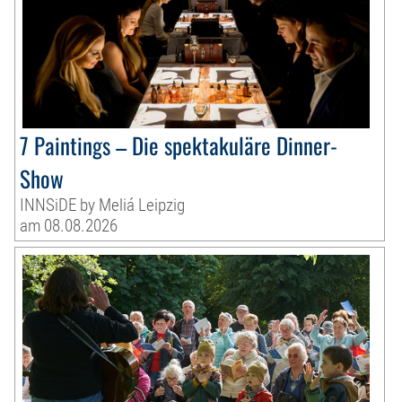
7 Paintings – Die spektakuläre Dinner-
Show
INNSiDE by Meliá Leipzig
am 08.08.2026