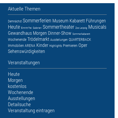
Aktuelle Themen
Sommerferien
Museum
Kabarett
Führungen
Demnächst
Heute
Sommertheater
Musicals
Eintritt frei
Galerien
Zoo Leipzig
Gewandhaus
Morgen
Dinner-Show
Sommerkabarett
Trödelmarkt
Wochenende
QUARTERBACK
Ausstellungen
Kinder
Oper
Immobilien ARENA
Premieren
Highlights
Sehenswürdigkeiten
Veranstaltungen
Heute
Morgen
kostenlos
Wochenende
Ausstellungen
Detailsuche
Veranstaltung eintragen