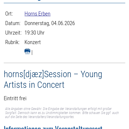
Ort:
Horns Erben
Datum:
Donnerstag, 04.06.2026
Uhrzeit:
19:30 Uhr
Rubrik:
Konzert
|
horns[djæz]Session – Young
Artists in Concert
Eintritt frei
Alle Angaben ohne Gewähr. Die Eingabe der Veranstaltungen erfolgt mit großer
Sorgfalt. Dennoch kann es zu Unstimmigkeiten kommen. Bitte schauen Sie ggf. auch
auf die Seite des Veranstalters/Veranstaltungsortes.
Informationen zum Veranstaltungsort