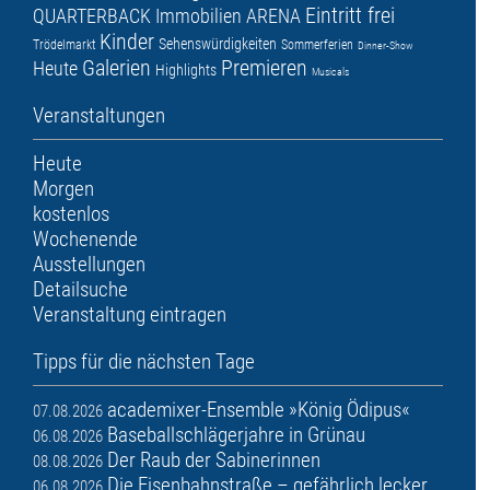
Eintritt frei
QUARTERBACK Immobilien ARENA
Kinder
Sehenswürdigkeiten
Trödelmarkt
Sommerferien
Dinner-Show
Galerien
Premieren
Heute
Highlights
Musicals
Veranstaltungen
Heute
Morgen
kostenlos
Wochenende
Ausstellungen
Detailsuche
Veranstaltung eintragen
Tipps für die nächsten Tage
academixer-Ensemble »König Ödipus«
07.08.2026
Baseballschlägerjahre in Grünau
06.08.2026
Der Raub der Sabinerinnen
08.08.2026
Die Eisenbahnstraße – gefährlich lecker
06.08.2026