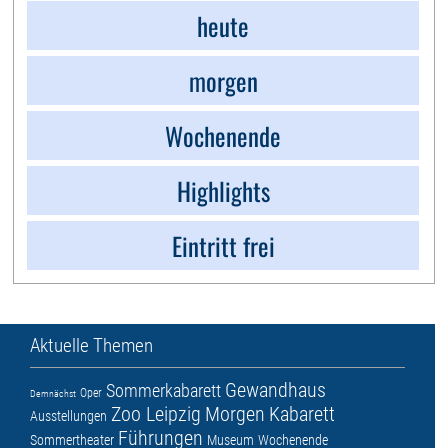
heute
morgen
Wochenende
Highlights
Eintritt frei
Aktuelle Themen
Gewandhaus
Sommerkabarett
Oper
Demnächst
Zoo Leipzig
Morgen
Kabarett
Ausstellungen
Führungen
Sommertheater
Museum
Wochenende