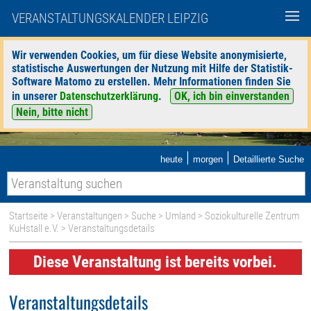
VERANSTALTUNGSKALENDER LEIPZIG
Wir verwenden Cookies, um für diese Website anonymisierte,
statistische Auswertungen der Nutzung mit Hilfe der Statistik-
Software Matomo zu erstellen. Mehr Informationen finden Sie
in unserer
Datenschutzerklärung
.
OK, ich bin einverstanden
Nein, bitte nicht
|
|
heute
morgen
Detaillierte Suche
Startseite
>
Veranstaltungen
>
Suche
>
Umland
>
Soziokulturelle Zentrum
KuHstall e.V.
> Veranstaltungsdetails
Diese Veranstaltung ist bereits vorbei.
Veranstaltungsdetails