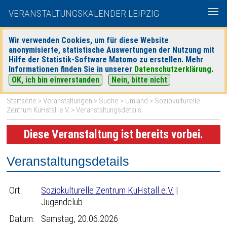
VERANSTALTUNGSKALENDER LEIPZIG
Wir verwenden Cookies, um für diese Website
anonymisierte, statistische Auswertungen der Nutzung mit
|
|
Hilfe der Statistik-Software Matomo zu erstellen. Mehr
heute
morgen
Detaillierte Suche
Informationen finden Sie in unserer
Datenschutzerklärung
.
OK, ich bin einverstanden
Nein, bitte nicht
Startseite
>
Veranstaltungen
>
Suche
>
Umland
>
Soziokulturelle
Zentrum KuHstall e.V.
> Veranstaltungsdetails
Diese Veranstaltung ist bereits vorbei.
Veranstaltungsdetails
Ort:
Soziokulturelle Zentrum KuHstall e.V.
|
Jugendclub
Datum:
Samstag, 20.06.2026