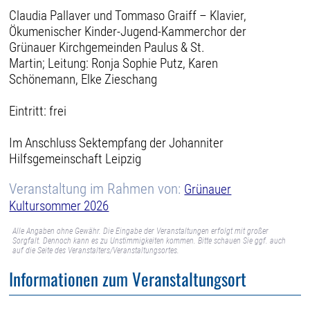
Claudia Pallaver und Tommaso Graiff – Klavier,
Ökumenischer Kinder-Jugend-Kammerchor der
Grünauer Kirchgemeinden Paulus & St.
Martin; Leitung: Ronja Sophie Putz, Karen
Schönemann, Elke Zieschang
Eintritt: frei
Im Anschluss Sektempfang der Johanniter
Hilfsgemeinschaft Leipzig
Veranstaltung im Rahmen von:
Grünauer
Kultursommer 2026
Alle Angaben ohne Gewähr. Die Eingabe der Veranstaltungen erfolgt mit großer
Sorgfalt. Dennoch kann es zu Unstimmigkeiten kommen. Bitte schauen Sie ggf. auch
auf die Seite des Veranstalters/Veranstaltungsortes.
Informationen zum Veranstaltungsort