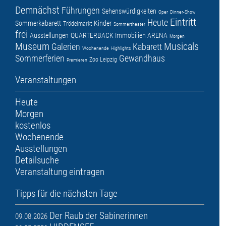
Demnächst
Führungen
Sehenswürdigkeiten
Oper
Dinner-Show
Eintritt
Heute
Sommerkabarett
Kinder
Trödelmarkt
Sommertheater
frei
Ausstellungen
QUARTERBACK Immobilien ARENA
Morgen
Museum
Musicals
Galerien
Kabarett
Wochenende
Highlights
Sommerferien
Gewandhaus
Zoo Leipzig
Premieren
Veranstaltungen
Heute
Morgen
kostenlos
Wochenende
Ausstellungen
Detailsuche
Veranstaltung eintragen
Tipps für die nächsten Tage
Der Raub der Sabinerinnen
09.08.2026