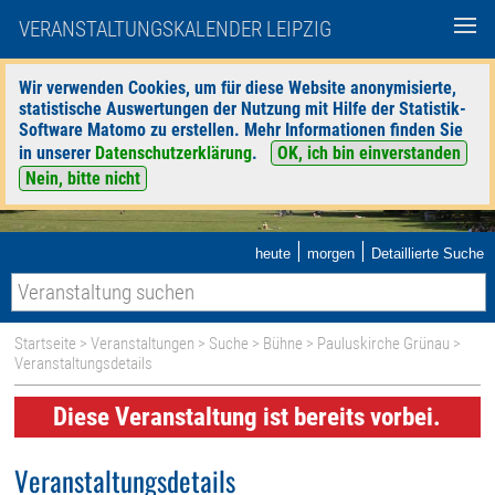
VERANSTALTUNGSKALENDER LEIPZIG
Wir verwenden Cookies, um für diese Website anonymisierte,
statistische Auswertungen der Nutzung mit Hilfe der Statistik-
Software Matomo zu erstellen. Mehr Informationen finden Sie
in unserer
Datenschutzerklärung
.
OK, ich bin einverstanden
Nein, bitte nicht
|
|
heute
morgen
Detaillierte Suche
Startseite
>
Veranstaltungen
>
Suche
>
Bühne
>
Pauluskirche Grünau
>
Veranstaltungsdetails
Diese Veranstaltung ist bereits vorbei.
Veranstaltungsdetails