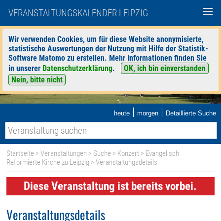
VERANSTALTUNGSKALENDER LEIPZIG
Wir verwenden Cookies, um für diese Website anonymisierte,
statistische Auswertungen der Nutzung mit Hilfe der Statistik-
Software Matomo zu erstellen. Mehr Informationen finden Sie
in unserer
Datenschutzerklärung
.
OK, ich bin einverstanden
Nein, bitte nicht
|
|
heute
morgen
Detaillierte Suche
Startseite
>
Veranstaltungen
>
Suche
>
Konzert
>
Evangelisch
Reformierte Kirche zu Leipzig
> Veranstaltungsdetails
Diese Veranstaltung ist bereits vorbei.
Veranstaltungsdetails