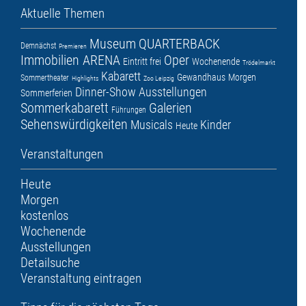
Aktuelle Themen
Museum
QUARTERBACK
Demnächst
Premieren
Immobilien ARENA
Oper
Eintritt frei
Wochenende
Trödelmarkt
Kabarett
Gewandhaus
Morgen
Sommertheater
Highlights
Zoo Leipzig
Dinner-Show
Ausstellungen
Sommerferien
Sommerkabarett
Galerien
Führungen
Sehenswürdigkeiten
Musicals
Kinder
Heute
Veranstaltungen
Heute
Morgen
kostenlos
Wochenende
Ausstellungen
Detailsuche
Veranstaltung eintragen