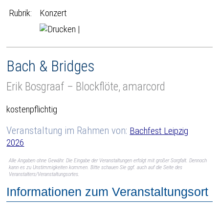
Rubrik:
Konzert
|
Bach & Bridges
Erik Bosgraaf – Blockflöte, amarcord
kostenpflichtig
Veranstaltung im Rahmen von:
Bachfest Leipzig
2026
Alle Angaben ohne Gewähr. Die Eingabe der Veranstaltungen erfolgt mit großer Sorgfalt. Dennoch
kann es zu Unstimmigkeiten kommen. Bitte schauen Sie ggf. auch auf die Seite des
Veranstalters/Veranstaltungsortes.
Informationen zum Veranstaltungsort