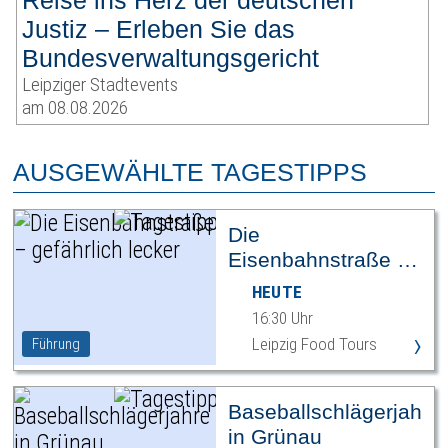
Reise ins Herz der deutschen
Justiz – Erleben Sie das
Bundesverwaltungsgericht
Leipziger Stadtevents
am 08.08.2026
AUSGEWÄHLTE TAGESTIPPS
Die
Eisenbahnstraße –
gefährlich lecker
HEUTE
16:30 Uhr
›
Leipzig Food Tours
Führung
Baseballschlägerjahre
in Grünau