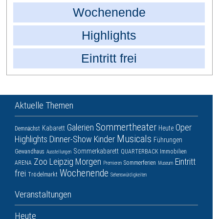
Wochenende
Highlights
Eintritt frei
Aktuelle Themen
Sommertheater
Galerien
Oper
Kabarett
Heute
Demnächst
Musicals
Highlights
Dinner-Show
Kinder
Führungen
Sommerkabarett
Gewandhaus
QUARTERBACK Immobilien
Ausstellungen
Zoo Leipzig
Morgen
Eintritt
ARENA
Sommerferien
Premieren
Museum
Wochenende
frei
Trödelmarkt
Sehenswürdigkeiten
Veranstaltungen
Heute