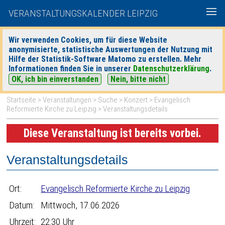
VERANSTALTUNGSKALENDER LEIPZIG
Wir verwenden Cookies, um für diese Website
anonymisierte, statistische Auswertungen der Nutzung mit
|
|
Hilfe der Statistik-Software Matomo zu erstellen. Mehr
heute
morgen
Detaillierte Suche
Informationen finden Sie in unserer
Datenschutzerklärung
.
OK, ich bin einverstanden
Nein, bitte nicht
Startseite
>
Veranstaltungen
>
Suche
>
Konzert
>
Evangelisch
Reformierte Kirche zu Leipzig
> Veranstaltungsdetails
Diese Veranstaltung ist bereits vorbei.
Veranstaltungsdetails
Ort:
Evangelisch Reformierte Kirche zu Leipzig
Datum:
Mittwoch, 17.06.2026
Uhrzeit:
22:30 Uhr