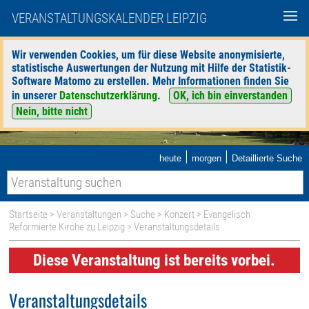
VERANSTALTUNGSKALENDER LEIPZIG
Wir verwenden Cookies, um für diese Website anonymisierte,
statistische Auswertungen der Nutzung mit Hilfe der Statistik-
Software Matomo zu erstellen. Mehr Informationen finden Sie
in unserer
Datenschutzerklärung
.
OK, ich bin einverstanden
Nein, bitte nicht
|
|
heute
morgen
Detaillierte Suche
Startseite
>
Veranstaltungen
>
Suche
>
Konzert
>
Evangelisch
Reformierte Kirche zu Leipzig
> Veranstaltungsdetails
Diese Veranstaltung ist bereits vorbei.
Veranstaltungsdetails