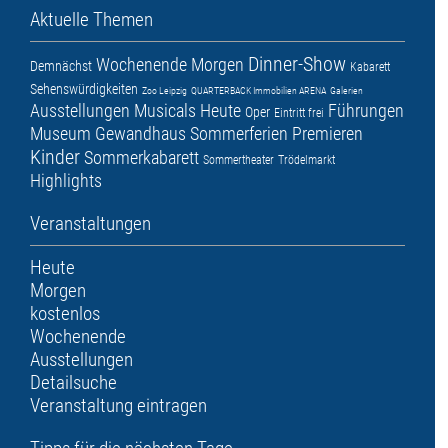
Aktuelle Themen
Dinner-Show
Wochenende
Morgen
Demnächst
Kabarett
Sehenswürdigkeiten
Zoo Leipzig
QUARTERBACK Immobilien ARENA
Galerien
Ausstellungen
Musicals
Heute
Führungen
Oper
Eintritt frei
Museum
Gewandhaus
Sommerferien
Premieren
Kinder
Sommerkabarett
Sommertheater
Trödelmarkt
Highlights
Veranstaltungen
Heute
Morgen
kostenlos
Wochenende
Ausstellungen
Detailsuche
Veranstaltung eintragen