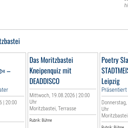
h
tzbastei
Das Moritzbastei
Poetry Sl
e« –
Kneipenquiz mit
STADTMEI
DEADDISCO
Leipzig
ater
Präsentiert 
Mittwoch, 19.08.2026 | 20:00
Uhr
 | 20:00
Donnerstag, 
Moritzbastei, Terrasse
Uhr
Moritzbastei
Rubrik: Bühne
Rubrik: Bühne