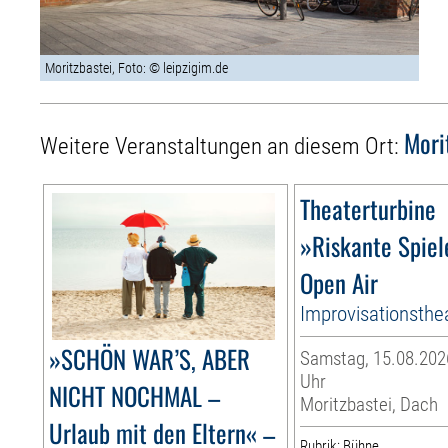
Moritzbastei, Foto: © leipzigim.de
Mori
Weitere Veranstaltungen an diesem Ort:
Theaterturbine
»Riskante Spiel
Open Air
Improvisationsthe
»SCHÖN WAR’S, ABER
Samstag, 15.08.2026
Uhr
NICHT NOCHMAL –
Moritzbastei, Dach
Urlaub mit den Eltern« –
Rubrik: Bühne