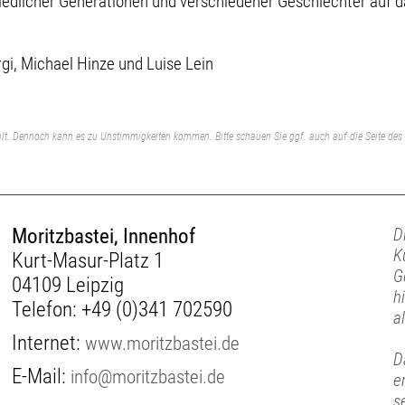
chiedlicher Generationen und verschiedener Geschlechter auf
gi, Michael Hinze und Luise Lein
lt. Dennoch kann es zu Unstimmigkeiten kommen. Bitte schauen Sie ggf. auch auf die Seite des 
Moritzbastei, Innenhof
D
K
Kurt-Masur-Platz 1
G
04109 Leipzig
h
Telefon:
+49 (0)341 702590
al
Internet:
www.moritzbastei.de
D
E-Mail:
info@moritzbastei.de
e
s