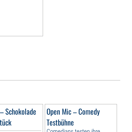
 – Schokolade
Open Mic – Comedy
tück
Testbühne
Comedians testen ihre