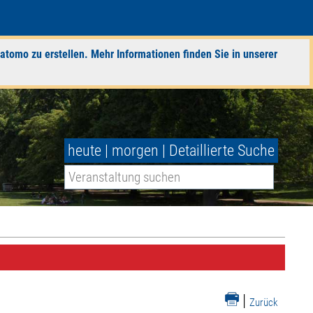
atomo zu erstellen. Mehr Informationen finden Sie in unserer
heute
|
morgen
|
Detaillierte Suche
|
Zurück