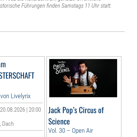
istorische Führungen finden Samstags 11 Uhr statt.
am
STERSCHAFT
von Livelyrix
Jack Pop’s Circus of
20.08.2026 | 20:00
Science
, Dach
Vol. 30 – Open Air