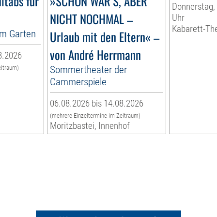
ltabs für
»SCHÖN WAR’S, ABER
Donnerstag, 
NICHT NOCHMAL –
Uhr
Kabarett-Th
im Garten
Urlaub mit den Eltern« –
von André Herrmann
8.2026
Sommertheater der
eitraum)
n
Cammerspiele
06.08.2026 bis 14.08.2026
(mehrere Einzeltermine im Zeitraum)
Moritzbastei, Innenhof