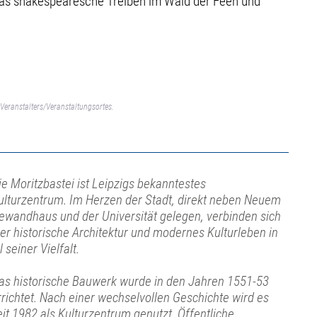
 das shakespearesche Treiben im Wald der Feen und
Veranstalters/Veranstaltungsortes.
ie Moritzbastei ist Leipzigs bekanntestes
ulturzentrum. Im Herzen der Stadt, direkt neben Neuem
ewandhaus und der Universität gelegen, verbinden sich
ier historische Architektur und modernes Kulturleben in
l seiner Vielfalt.
as historische Bauwerk wurde in den Jahren 1551-53
rrichtet. Nach einer wechselvollen Geschichte wird es
eit 1982 als Kulturzentrum genutzt. Öffentliche