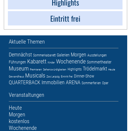
Highlights
Eintritt frei
Aktuelle Themen
Demnächst
Morgen
Galerien
Sommerkabarett
Ausstellungen
Kabarett
Wochenende
Führungen
Sommertheater
Kinder
Museum
Trödelmarkt
Highlights
Premieren
Sehenswürdigkeiten
Heute
Musicals
Dinner-Show
Gewandhaus
Zoo Leipzig
Eintritt frei
QUARTERBACK Immobilien ARENA
Sommerferien
Oper
Veranstaltungen
Heute
Morgen
kostenlos
Wochenende