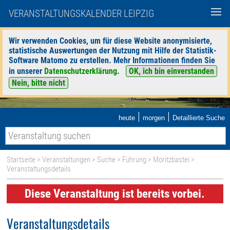
VERANSTALTUNGSKALENDER LEIPZIG
Wir verwenden Cookies, um für diese Website anonymisierte,
statistische Auswertungen der Nutzung mit Hilfe der Statistik-
Software Matomo zu erstellen. Mehr Informationen finden Sie
in unserer
Datenschutzerklärung
.
OK, ich bin einverstanden
Nein, bitte nicht
|
|
heute
morgen
Detaillierte Suche
Startseite
>
Veranstaltungen
>
Suche
>
Führung
>
Moritzbastei
>
Veranstaltungsdetails
Diese Veranstaltung ist bereits vorbei.
Veranstaltungsdetails