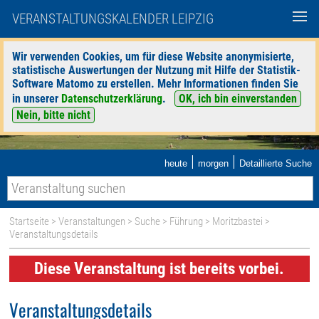
VERANSTALTUNGSKALENDER LEIPZIG
Wir verwenden Cookies, um für diese Website anonymisierte,
statistische Auswertungen der Nutzung mit Hilfe der Statistik-
Software Matomo zu erstellen. Mehr Informationen finden Sie
in unserer
Datenschutzerklärung
.
OK, ich bin einverstanden
Nein, bitte nicht
|
|
heute
morgen
Detaillierte Suche
Startseite
>
Veranstaltungen
>
Suche
>
Führung
>
Moritzbastei
>
Veranstaltungsdetails
Diese Veranstaltung ist bereits vorbei.
Veranstaltungsdetails