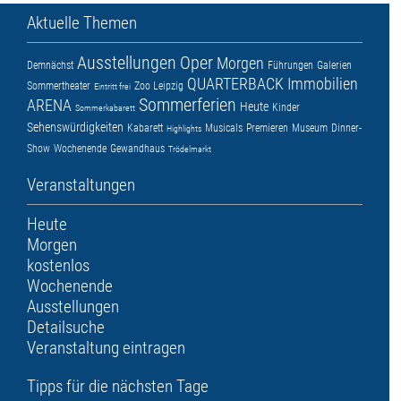
Aktuelle Themen
Ausstellungen
Oper
Morgen
Demnächst
Führungen
Galerien
QUARTERBACK Immobilien
Sommertheater
Zoo Leipzig
Eintritt frei
Sommerferien
ARENA
Heute
Kinder
Sommerkabarett
Sehenswürdigkeiten
Kabarett
Musicals
Premieren
Museum
Dinner-
Highlights
Show
Wochenende
Gewandhaus
Trödelmarkt
Veranstaltungen
Heute
Morgen
kostenlos
Wochenende
Ausstellungen
Detailsuche
Veranstaltung eintragen
Tipps für die nächsten Tage