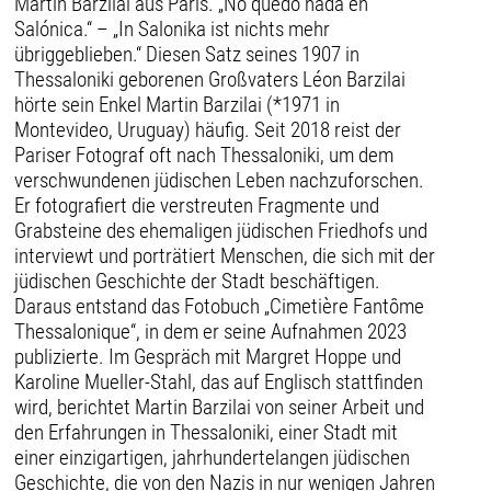
Martin Barzilai aus Paris. „No quedó nada en
Salónica.“ – „In Salonika ist nichts mehr
übriggeblieben.“ Diesen Satz seines 1907 in
Thessaloniki geborenen Großvaters Léon Barzilai
hörte sein Enkel Martin Barzilai (*1971 in
Montevideo, Uruguay) häufig. Seit 2018 reist der
Pariser Fotograf oft nach Thessaloniki, um dem
verschwundenen jüdischen Leben nachzuforschen.
Er fotografiert die verstreuten Fragmente und
Grabsteine des ehemaligen jüdischen Friedhofs und
interviewt und porträtiert Menschen, die sich mit der
jüdischen Geschichte der Stadt beschäftigen.
Daraus entstand das Fotobuch „Cimetière Fantôme
Thessalonique“, in dem er seine Aufnahmen 2023
publizierte. Im Gespräch mit Margret Hoppe und
Karoline Mueller-Stahl, das auf Englisch stattfinden
wird, berichtet Martin Barzilai von seiner Arbeit und
den Erfahrungen in Thessaloniki, einer Stadt mit
einer einzigartigen, jahrhundertelangen jüdischen
Geschichte, die von den Nazis in nur wenigen Jahren