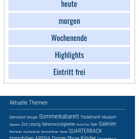
heute
morgen
Wochenende
Highlights
Eintritt frei
Aktuelle Themen
Sommerkabarett
Trödelmarkt
Museum
Demnächst
Morgen
Galerien
Zoo Leipzig
Sehenswürdigkeiten
Oper
Kabarett
Eintritt frei
QUARTERBACK
Premieren
Wochenende
Sommerferien
Heute
Kinder
Immobilien ARENA
Dinner-Show
Gewandhaus