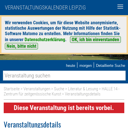
VERANSTALTUNGSKALENDER LEIPZIG
Wir verwenden Cookies, um für diese Website anonymisierte,
statistische Auswertungen der Nutzung mit Hilfe der Statistik-
Software Matomo zu erstellen. Mehr Informationen finden Sie
in unserer
Datenschutzerklärung
.
OK, ich bin einverstanden
Nein, bitte nicht
|
|
heute
morgen
Detaillierte Suche
Startseite
>
Veranstaltungen
>
Suche
>
Literatur & Lesung
>
HALLE 14 -
Zentrum für zeitgenössische Kunst
> Veranstaltungsdetails
Diese Veranstaltung ist bereits vorbei.
Veranstaltungsdetails