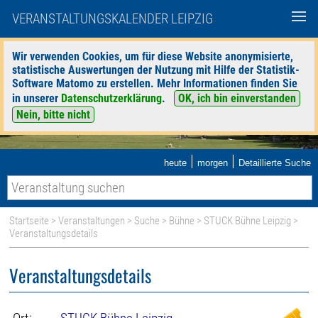
VERANSTALTUNGSKALENDER LEIPZIG
Wir verwenden Cookies, um für diese Website anonymisierte,
statistische Auswertungen der Nutzung mit Hilfe der Statistik-
Software Matomo zu erstellen. Mehr Informationen finden Sie
in unserer
Datenschutzerklärung
.
OK, ich bin einverstanden
Nein, bitte nicht
|
|
heute
morgen
Detaillierte Suche
Startseite
>
Veranstaltungen
>
Suche
>
Bühne
>
STUCK Bühne Leipzig
>
Veranstaltungsdetails
Veranstaltungsdetails