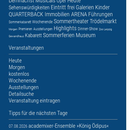
Demnächst
Musicals
Heute
Oper
Eintritt frei
Galerien
Kinder
Sehenswürdigkeiten
QUARTERBACK Immobilien ARENA
Führungen
Sommertheater
Trödelmarkt
Wochenende
Sommerkabarett
Highlights
Dinner-Show
Premieren
Ausstellungen
Morgen
Zoo Leipzig
Sommerferien
Museum
Kabarett
Gewandhaus
Veranstaltungen
Heute
Morgen
kostenlos
Wochenende
Ausstellungen
Detailsuche
Veranstaltung eintragen
Tipps für die nächsten Tage
academixer-Ensemble »König Ödipus«
07.08.2026