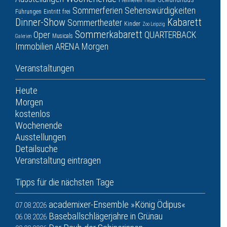
Premieren
Heute
Sommerferien
Sehenswürdigkeiten
Führungen
Eintritt frei
Dinner-Show
Kabarett
Sommertheater
Kinder
Zoo Leipzig
Sommerkabarett
Oper
QUARTERBACK
Musicals
Galerien
Immobilien ARENA
Morgen
Veranstaltungen
Heute
Morgen
kostenlos
Wochenende
Ausstellungen
Detailsuche
Veranstaltung eintragen
Tipps für die nächsten Tage
academixer-Ensemble »König Ödipus«
07.08.2026
Baseballschlägerjahre in Grünau
06.08.2026