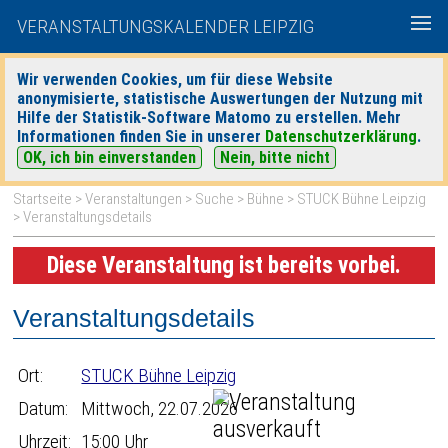
VERANSTALTUNGSKALENDER LEIPZIG
Wir verwenden Cookies, um für diese Website
anonymisierte, statistische Auswertungen der Nutzung mit
|
|
Hilfe der Statistik-Software Matomo zu erstellen. Mehr
heute
morgen
Detaillierte Suche
Informationen finden Sie in unserer
Datenschutzerklärung
.
OK, ich bin einverstanden
Nein, bitte nicht
Startseite
>
Veranstaltungen
>
Suche
>
Bühne
>
STUCK Bühne Leipzig
> Veranstaltungsdetails
Diese Veranstaltung ist bereits vorbei.
Veranstaltungsdetails
Ort:
STUCK Bühne Leipzig
Datum:
Mittwoch, 22.07.2026
Uhrzeit:
15:00 Uhr