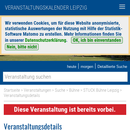
VERANSTALTUNGSKALENDER LEIPZIG
Wir verwenden Cookies, um für diese Website anonymisierte,
statistische Auswertungen der Nutzung mit Hilfe der Statistik-
Software Matomo zu erstellen. Mehr Informationen finden Sie
in unserer
Datenschutzerklärung
.
OK, ich bin einverstanden
Nein, bitte nicht
|
|
heute
morgen
Detaillierte Suche
Startseite
>
Veranstaltungen
>
Suche
>
Bühne
>
STUCK Bühne Leipzig
>
Veranstaltungsdetails
Diese Veranstaltung ist bereits vorbei.
Veranstaltungsdetails