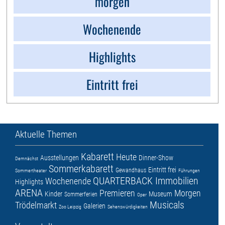
morgen
Wochenende
Highlights
Eintritt frei
Aktuelle Themen
Kabarett
Heute
Ausstellungen
Dinner-Show
Demnächst
Sommerkabarett
Eintritt frei
Gewandhaus
Sommertheater
Führungen
QUARTERBACK Immobilien
Wochenende
Highlights
ARENA
Premieren
Morgen
Kinder
Museum
Sommerferien
Oper
Musicals
Trödelmarkt
Galerien
Zoo Leipzig
Sehenswürdigkeiten