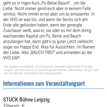
geht es in Inges Kurs „Po-Beine-Bauch“… um die
Liebe. Nicht immer geistreich aber in keinem Falle
sinnlos. Nicht immer ernst aber um so amüsanter. In
der VHS ist was los, und wenn die Sechs sich am
Ende alle gefunden haben, wenn der geneigte
Zuschauer weiß, was er, sie oder es mit dem stetig
wachsenden Kapital um Po, Beine und Bauch
anzufangen hat, dann gibt’s zu guter Letzt vielleicht
sogar ein Happy End. Was für Aussichten. Im Namen
der Liebe. Also „BAUCH FREI!“ und anmelden an der
VHS EAP!
Alle Angaben ohne Gewähr. Die Eingabe der Veranstaltungen erfolgt mit großer
Sorgfalt. Dennoch kann es zu Unstimmigkeiten kommen. Bitte schauen Sie ggf. auch
auf die Seite des Veranstalters/Veranstaltungsortes.
Informationen zum Veranstaltungsort
STUCK Bühne Leipzig
Zillerstr. 6