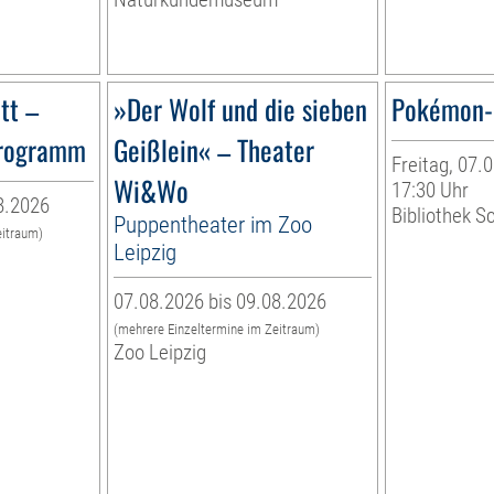
tt –
»Der Wolf und die sieben
Pokémon-
programm
Geißlein« – Theater
Freitag, 07.0
Wi&Wo
17:30 Uhr
8.2026
Bibliothek S
Puppentheater im Zoo
eitraum)
Leipzig
07.08.2026 bis 09.08.2026
(mehrere Einzeltermine im Zeitraum)
Zoo Leipzig