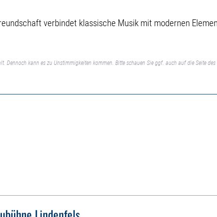
reundschaft verbindet klassische Musik mit modernen Eleme
lt. Dennoch kann es zu Unstimmigkeiten kommen. Bitte schauen Sie ggf. auch auf die Seite des 
ubühne Lindenfels