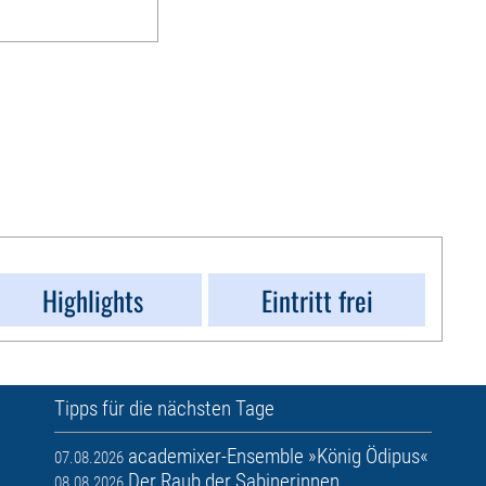
Highlights
Eintritt frei
Tipps für die nächsten Tage
academixer-Ensemble »König Ödipus«
07.08.2026
Der Raub der Sabinerinnen
08.08.2026