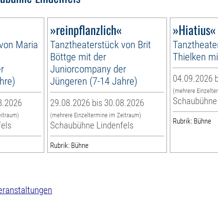
»reinpflanzlich«
»Hiatius«
 von Maria
Tanztheaterstück von Brit
Tanztheate
Böttge mit der
Thielken m
r
Juniorcompany der
04.09.2026 b
hre)
Jüngeren (7-14 Jahre)
(mehrere Einzelte
Schaubühne 
8.2026
29.08.2026 bis 30.08.2026
eitraum)
(mehrere Einzeltermine im Zeitraum)
Rubrik: Bühne
els
Schaubühne Lindenfels
Rubrik: Bühne
eranstaltungen