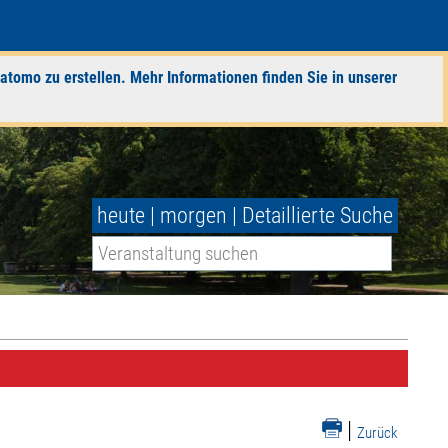
atomo zu erstellen. Mehr Informationen finden Sie in unserer
heute
|
morgen
|
Detaillierte Suche
|
Zurück