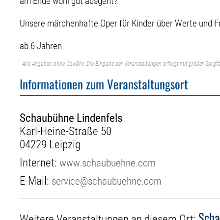
am Ende wohl gut ausgeht?
Unsere märchenhafte Oper für Kinder über Werte und F
ab 6 Jahren
Alle Angaben ohne Gewähr. Die Eingabe der Veranstaltungen erfolgt mit großer Sorgfa
Informationen zum Veranstaltungsort
Schaubühne Lindenfels
Karl-Heine-Straße 50
04229 Leipzig
Internet:
www.schaubuehne.com
E-Mail:
service@schaubuehne.com
Scha
Weitere Veranstaltungen an diesem Ort: