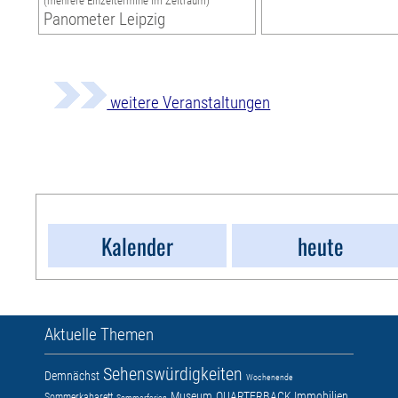
(mehrere Einzeltermine im Zeitraum)
Panometer Leipzig
weitere Veranstaltungen
Kalender
heute
Aktuelle Themen
Sehenswürdigkeiten
Demnächst
Wochenende
Museum
QUARTERBACK Immobilien
Sommerkabarett
Sommerferien