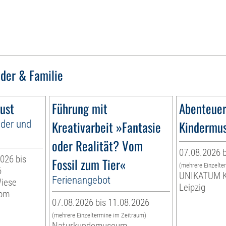
nder & Familie
ust
Führung mit
Abenteuer
nder und
Kreativarbeit »Fantasie
Kindermu
oder Realität? Vom
07.08.2026 b
026 bis
Fossil zum Tier«
(mehrere Einzelte
6
UNIKATUM K
Ferienangebot
Wiese
Leipzig
vom
07.08.2026 bis 11.08.2026
(mehrere Einzeltermine im Zeitraum)
Naturkundemuseum