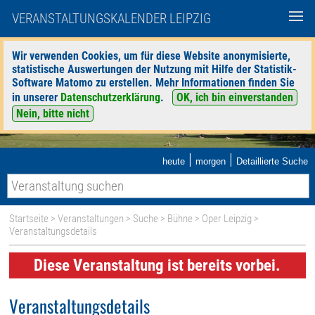
VERANSTALTUNGSKALENDER LEIPZIG
Wir verwenden Cookies, um für diese Website anonymisierte,
statistische Auswertungen der Nutzung mit Hilfe der Statistik-
Software Matomo zu erstellen. Mehr Informationen finden Sie
in unserer
Datenschutzerklärung
.
OK, ich bin einverstanden
Nein, bitte nicht
|
|
heute
morgen
Detaillierte Suche
Startseite
>
Veranstaltungen
>
Suche
>
Bühne
>
Oper Leipzig
>
Veranstaltungsdetails
Diese Veranstaltung ist bereits vorbei.
Veranstaltungsdetails