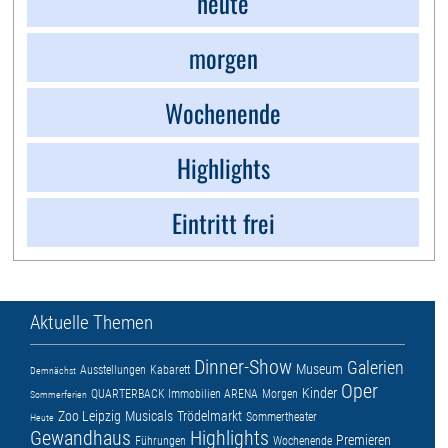
heute
morgen
Wochenende
Highlights
Eintritt frei
Aktuelle Themen
Dinner-Show
Galerien
Museum
Ausstellungen
Kabarett
Demnächst
Oper
Kinder
QUARTERBACK Immobilien ARENA
Morgen
Sommerferien
Zoo Leipzig
Musicals
Trödelmarkt
Sommertheater
Heute
Gewandhaus
Highlights
Premieren
Führungen
Wochenende