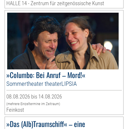
HALLE 14 - Zentrum für zeitgenössische Kunst
»Columbo: Bei Anruf – Mord!«
Sommertheater theaterLIPSIA
08.08.2026 bis 14.08.2026
(mehrere Einzeltermine im Zeitraum)
Feinkost
»Das (Alb)Traumschiff« – eine