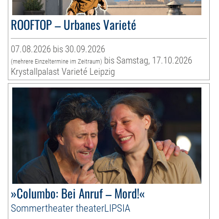
ROOFTOP – Urbanes Varieté
07.08.2026 bis 30.09.2026
bis Samstag, 17.10.2026
(mehrere Einzeltermine im Zeitraum)
Krystallpalast Varieté Leipzig
»Columbo: Bei Anruf – Mord!«
Sommertheater theaterLIPSIA