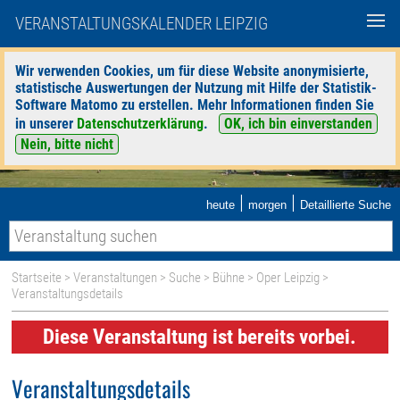
VERANSTALTUNGSKALENDER LEIPZIG
Wir verwenden Cookies, um für diese Website anonymisierte,
statistische Auswertungen der Nutzung mit Hilfe der Statistik-
Software Matomo zu erstellen. Mehr Informationen finden Sie
in unserer
Datenschutzerklärung
.
OK, ich bin einverstanden
Nein, bitte nicht
|
|
heute
morgen
Detaillierte Suche
Startseite
>
Veranstaltungen
>
Suche
>
Bühne
>
Oper Leipzig
>
Veranstaltungsdetails
Diese Veranstaltung ist bereits vorbei.
Veranstaltungsdetails