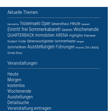
Aktuelle Themen
Oper
Trödelmarkt
Heute
Gewandhaus
Demnächst
Kabarett
Eintritt frei
Sommerkabarett
Wochenende
Galerien
QUARTERBACK Immobilien ARENA
Highlights
Premieren
Sehenswürdigkeiten
Sommertheater
Museum
Kinder
Morgen
Ausstellungen
Führungen
Sommerferien
Zoo Leipzig
Musicals
Dinner-Show
Veranstaltungen
Heute
Morgen
kostenlos
Wochenende
Ausstellungen
Detailsuche
Veranstaltung eintragen