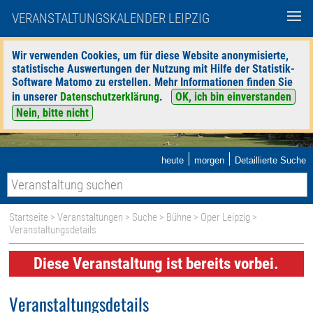
VERANSTALTUNGSKALENDER LEIPZIG
Wir verwenden Cookies, um für diese Website anonymisierte,
statistische Auswertungen der Nutzung mit Hilfe der Statistik-
Software Matomo zu erstellen. Mehr Informationen finden Sie
in unserer
Datenschutzerklärung
.
OK, ich bin einverstanden
Nein, bitte nicht
|
|
heute
morgen
Detaillierte Suche
Startseite
>
Veranstaltungen
>
Suche
>
Bühne
>
Oper Leipzig
>
Veranstaltungsdetails
Diese Veranstaltung ist bereits vorbei.
Veranstaltungsdetails