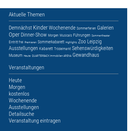
Aktuelle Themen
Kinder
Demnächst
Wochenende
Galerien
Sommerferien
Oper
Dinner-Show
Führungen
Morgen
Musicals
Sommertheater
Zoo Leipzig
Sommerkabarett
Eintritt frei
Premieren
Highlights
Ausstellungen
Sehenswürdigkeiten
Kabarett
Trödelmarkt
Gewandhaus
Museum
Heute
QUARTERBACK Immobilien ARENA
Veranstaltungen
Heute
Morgen
kostenlos
Wochenende
Ausstellungen
Detailsuche
Veranstaltung eintragen