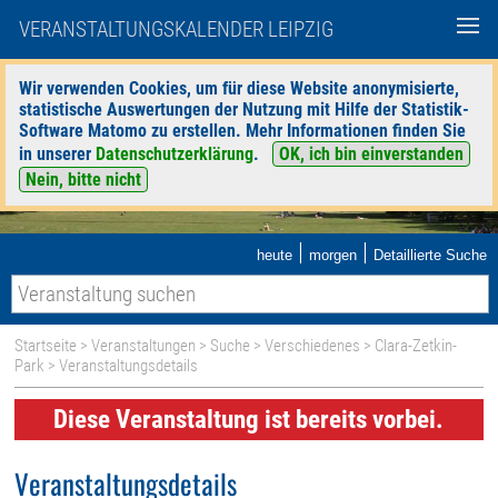
VERANSTALTUNGSKALENDER LEIPZIG
Wir verwenden Cookies, um für diese Website anonymisierte,
statistische Auswertungen der Nutzung mit Hilfe der Statistik-
Software Matomo zu erstellen. Mehr Informationen finden Sie
in unserer
Datenschutzerklärung
.
OK, ich bin einverstanden
Nein, bitte nicht
|
|
heute
morgen
Detaillierte Suche
Startseite
>
Veranstaltungen
>
Suche
>
Verschiedenes
>
Clara-Zetkin-
Park
> Veranstaltungsdetails
Diese Veranstaltung ist bereits vorbei.
Veranstaltungsdetails