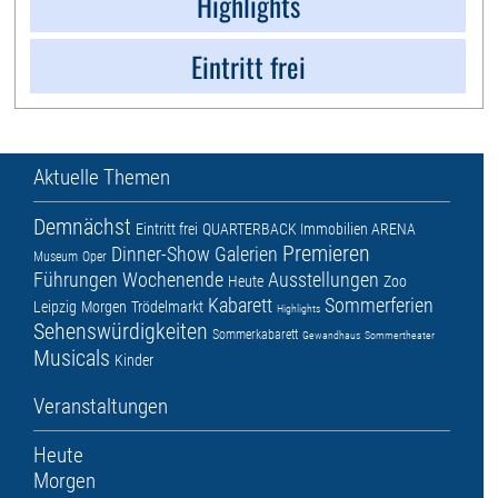
Highlights
Eintritt frei
Aktuelle Themen
Demnächst
Eintritt frei
QUARTERBACK Immobilien ARENA
Premieren
Dinner-Show
Galerien
Museum
Oper
Führungen
Wochenende
Ausstellungen
Heute
Zoo
Kabarett
Sommerferien
Leipzig
Morgen
Trödelmarkt
Highlights
Sehenswürdigkeiten
Sommerkabarett
Gewandhaus
Sommertheater
Musicals
Kinder
Veranstaltungen
Heute
Morgen