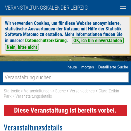
VERANSTALTUNGSKALENDER LEIPZIG
Wir verwenden Cookies, um für diese Website anonymisierte,
statistische Auswertungen der Nutzung mit Hilfe der Statistik-
Software Matomo zu erstellen. Mehr Informationen finden Sie
in unserer
Datenschutzerklärung
.
OK, ich bin einverstanden
Nein, bitte nicht
|
|
heute
morgen
Detaillierte Suche
Startseite
>
Veranstaltungen
>
Suche
>
Verschiedenes
>
Clara-Zetkin-
Park
> Veranstaltungsdetails
Diese Veranstaltung ist bereits vorbei.
Veranstaltungsdetails