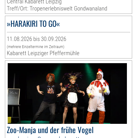
Central Kabarett Leipzig
Treff/Ort: Tropenerlebniswelt Gondwanaland
»HARAKIRI TO GO«
11.08.2026 bis 30.09.2026
(mehrere Einzeltermine im Zeitraum)
Kabarett Leipziger Pfeffermühle
Zoo-Manja und der frühe Vogel