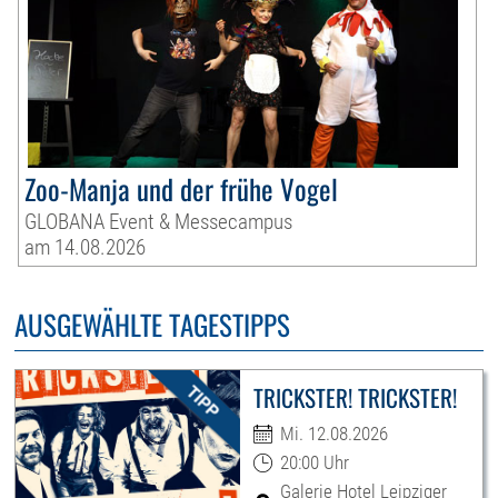
Zoo-Manja und der frühe Vogel
GLOBANA Event & Messecampus
am 14.08.2026
AUSGEWÄHLTE TAGESTIPPS
TRICKSTER! TRICKSTER!
Mi. 12.08.2026
20:00 Uhr
Galerie Hotel Leipziger