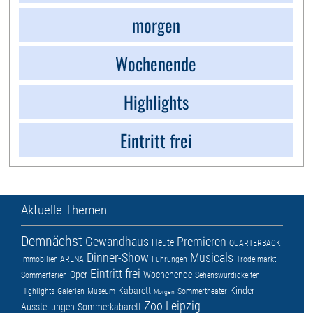
morgen
Wochenende
Highlights
Eintritt frei
Aktuelle Themen
Demnächst
Gewandhaus
Premieren
Heute
QUARTERBACK
Dinner-Show
Musicals
Immobilien ARENA
Führungen
Trödelmarkt
Eintritt frei
Oper
Wochenende
Sommerferien
Sehenswürdigkeiten
Kabarett
Kinder
Highlights
Galerien
Museum
Sommertheater
Morgen
Zoo Leipzig
Ausstellungen
Sommerkabarett