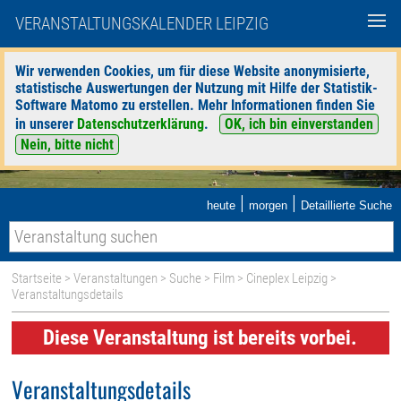
VERANSTALTUNGSKALENDER LEIPZIG
Wir verwenden Cookies, um für diese Website anonymisierte,
statistische Auswertungen der Nutzung mit Hilfe der Statistik-
Software Matomo zu erstellen. Mehr Informationen finden Sie
in unserer
Datenschutzerklärung
.
OK, ich bin einverstanden
Nein, bitte nicht
|
|
heute
morgen
Detaillierte Suche
Startseite
>
Veranstaltungen
>
Suche
>
Film
>
Cineplex Leipzig
>
Veranstaltungsdetails
Diese Veranstaltung ist bereits vorbei.
Veranstaltungsdetails