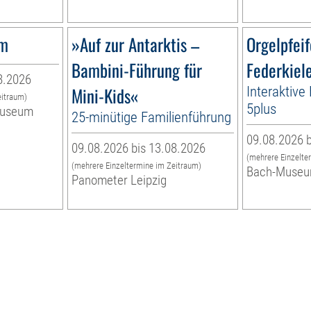
um
»Auf zur Antarktis –
Orgelpfei
Bambini-Führung für
Federkiel
8.2026
Mini-Kids«
Interaktive
eitraum)
5plus
museum
25-minütige Familienführung
09.08.2026 b
09.08.2026 bis 13.08.2026
(mehrere Einzelte
(mehrere Einzeltermine im Zeitraum)
Bach-Muse
Panometer Leipzig