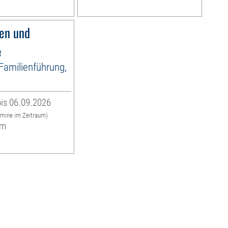
fen und
e
 Familienführung,
is 06.09.2026
rmine im Zeitraum)
um