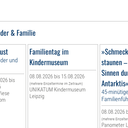
nder & Familie
ust
Familientag im
»Schmecke
nder und
Kindermuseum
staunen –
Sinnen du
08.08.2026 bis 15.08.2026
026 bis
Antarktis
(mehrere Einzeltermine im Zeitraum)
6
UNIKATUM Kindermuseum
45-minütig
Wiese
Leipzig
Familienfüh
vom
08.08.2026 b
(mehrere Einzelte
Panometer L