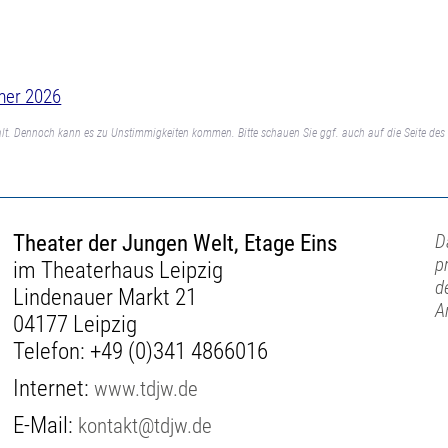
mer 2026
lt. Dennoch kann es zu Unstimmigkeiten kommen. Bitte schauen Sie ggf. auch auf die Seite des 
Theater der Jungen Welt, Etage Eins
D
p
im Theaterhaus Leipzig
d
Lindenauer Markt 21
A
04177 Leipzig
Telefon:
+49 (0)341 4866016
Internet:
www.tdjw.de
E-Mail:
kontakt@tdjw.de