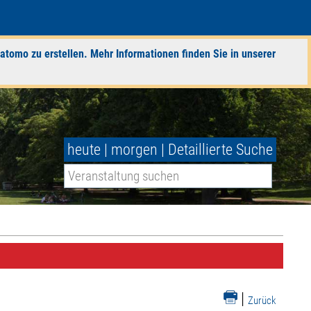
atomo zu erstellen. Mehr Informationen finden Sie in unserer
heute
|
morgen
|
Detaillierte Suche
|
Zurück