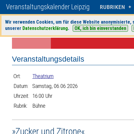
Veranstaltungskalender Leipzig
RUBRIKEN
Wir verwenden Cookies, um für diese Website anonymisierte, s
unserer
Datenschutzerklärung
.
OK, ich bin einverstanden
Startseite
>
Veranstaltungen
>
Suche
>
Bühne
>
Theatrium
> Veransta
Veranstaltungsdetails
Ort:
Theatrium
Datum:
Samstag, 06.06.2026
Uhrzeit:
16:00 Uhr
Rubrik:
Bühne
»Zucker und Zitrone«