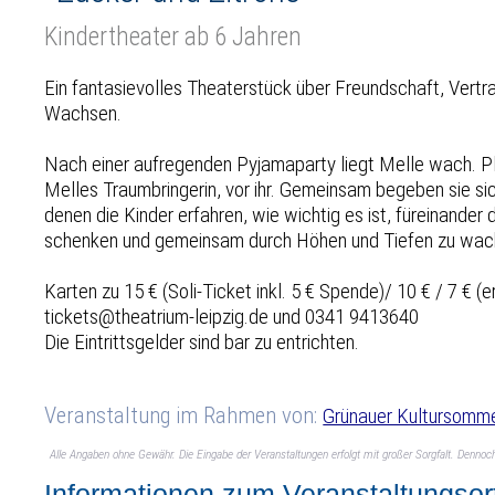
Kindertheater ab 6 Jahren
Ein fantasievolles Theaterstück über Freundschaft, Ver
Wachsen.
Nach einer aufregenden Pyjamaparty liegt Melle wach. Pl
Melles Traumbringerin, vor ihr. Gemeinsam begeben sie si
denen die Kinder erfahren, wie wichtig es ist, füreinander 
schenken und gemeinsam durch Höhen und Tiefen zu wac
Karten zu 15 € (Soli-Ticket inkl. 5 € Spende)/ 10 € / 7 € (e
tickets@theatrium-leipzig.de und 0341 9413640
Die Eintrittsgelder sind bar zu entrichten.
Veranstaltung im Rahmen von:
Grünauer Kultursomm
Alle Angaben ohne Gewähr. Die Eingabe der Veranstaltungen erfolgt mit großer Sorgfalt. Denno
Informationen zum Veranstaltungsor