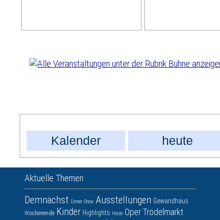
Kalender
heute
Aktuelle Themen
Demnächst
Ausstellungen
Gewandhaus
Dinner-Show
Kinder
Oper
Trödelmarkt
Highlights
Wochenende
Heute