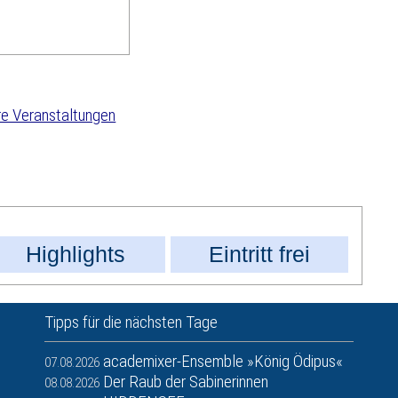
e Veranstaltungen
Highlights
Eintritt frei
Tipps für die nächsten Tage
academixer-Ensemble »König Ödipus«
07.08.2026
Der Raub der Sabinerinnen
08.08.2026