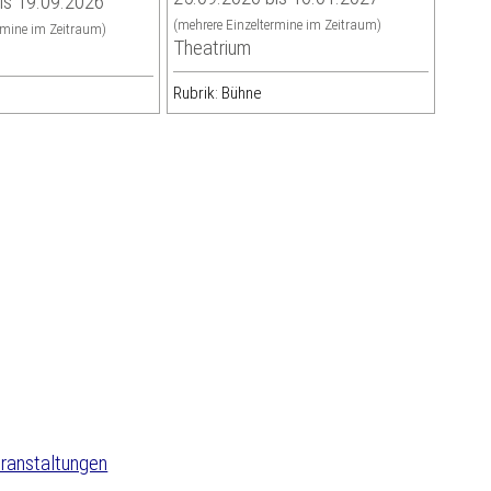
is 19.09.2026
(mehrere Einzeltermine im Zeitraum)
rmine im Zeitraum)
Theatrium
Rubrik: Bühne
ranstaltungen