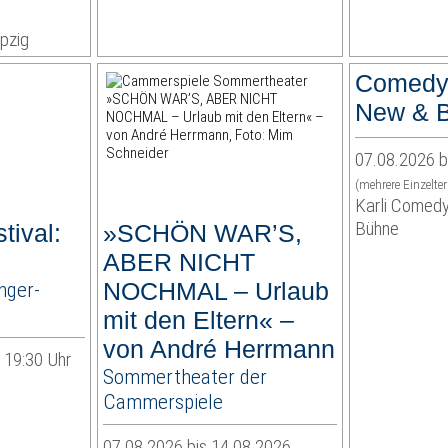
pzig
Comedy
New & B
07.08.2026 b
(mehrere Einzelte
Karli Comedy
Bühne
tival:
»SCHÖN WAR’S,
ABER NICHT
nger-
NOCHMAL – Urlaub
mit den Eltern« –
von André Herrmann
| 19:30 Uhr
Sommertheater der
Cammerspiele
07.08.2026 bis 14.08.2026