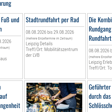
hrung
 Fuß und
Stadtrundfahrt per Rad
Die Kombi
n
Rundgang 
08.08.2026 bis 29.08.2026
Rundfahrt
(mehrere Einzeltermine im Zeitraum)
8.2026
Leipzig Details
eitraum)
Treff/Ort: Mobilitätszentrum
08.08.2026 b
der LVB
(mehrere Einzelte
haus
Leipzig Erl
Treff/Ort: T
n
Geführter
lauf
durch das
angenheit
Schlössch