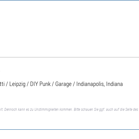
s
ti / Leipzig / DIY Punk / Garage / Indianapolis, Indiana
lt. Dennoch kann es zu Unstimmigkeiten kommen. Bitte schauen Sie ggf. auch auf die Seite des 