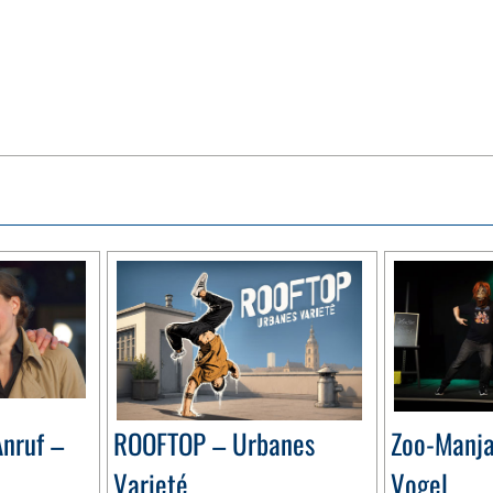
nruf –
ROOFTOP – Urbanes
Zoo-Manja
Varieté
Vogel