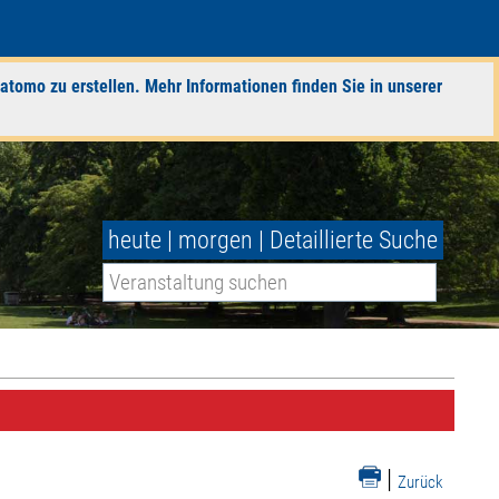
atomo zu erstellen. Mehr Informationen finden Sie in unserer
heute
|
morgen
|
Detaillierte Suche
|
Zurück