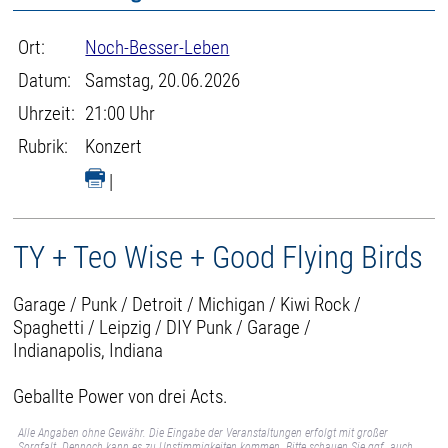
Ort:
Noch-Besser-Leben
Datum:
Samstag, 20.06.2026
Uhrzeit:
21:00 Uhr
Rubrik:
Konzert
|
TY + Teo Wise + Good Flying Birds
Garage / Punk / Detroit / Michigan / Kiwi Rock /
Spaghetti / Leipzig / DIY Punk / Garage /
Indianapolis, Indiana
Geballte Power von drei Acts.
Alle Angaben ohne Gewähr. Die Eingabe der Veranstaltungen erfolgt mit großer
Sorgfalt. Dennoch kann es zu Unstimmigkeiten kommen. Bitte schauen Sie ggf. auch