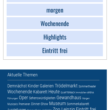
morgen
Wochenende
Highlights
Eintritt frei
Aktuelle Themen
Trödelmarkt
Demnächst
Kinder
Galerien
Sommertheater
Wochenende
Heute
Kabarett
QUARTERBACK Immobilien ARENA
Oper
Gewandhaus
Sehenswürdigkeiten
Führungen
Morgen
Museum
Dinner-Show
Sommerkabarett
Musicals
Premieren
Zoo Leipzig
Eintritt frei
Ausstellungen