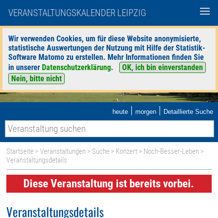
VERANSTALTUNGSKALENDER LEIPZIG
Wir verwenden Cookies, um für diese Website anonymisierte,
statistische Auswertungen der Nutzung mit Hilfe der Statistik-
Software Matomo zu erstellen. Mehr Informationen finden Sie
in unserer
Datenschutzerklärung
.
OK, ich bin einverstanden
Nein, bitte nicht
|
|
heute
morgen
Detaillierte Suche
Startseite
>
Veranstaltungen
>
Suche
>
Konzert
>
Noch-Besser-Leben
>
Veranstaltungsdetails
Diese Veranstaltung ist bereits vorbei.
Veranstaltungsdetails