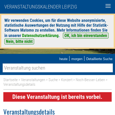
VERANSTALTUNGSKALENDER LEIPZIG
Wir verwenden Cookies, um für diese Website anonymisierte,
statistische Auswertungen der Nutzung mit Hilfe der Statistik-
Software Matomo zu erstellen. Mehr Informationen finden Sie
in unserer
Datenschutzerklärung
.
OK, ich bin einverstanden
Nein, bitte nicht
|
|
heute
morgen
Detaillierte Suche
Startseite
>
Veranstaltungen
>
Suche
>
Konzert
>
Noch-Besser-Leben
>
Veranstaltungsdetails
Diese Veranstaltung ist bereits vorbei.
Veranstaltungsdetails