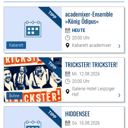
academixer-Ensemble
»König Ödipus«
HEUTE
20:00 Uhr
›
Kabarett academixer
Kabarett
TRICKSTER! TRICKSTER!
Mi. 12.08.2026
20:00 Uhr
Galerie Hotel Leipziger
›
Hof
Bühne
HIDDENSEE
So. 16.08.2026