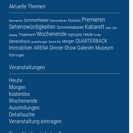
Aktuelle Themen
Premieren
Sommertheater
Musicals
Demnächst
Sommerferien
Sehenswürdigkeiten
Kabarett
Sommerkabarett
Oper
Zoo
Wochenende
Heute
Trödelmarkt
Highlights
Leipzig
Kinder
QUARTERBACK
Gewandhaus
Morgen
Ausstellungen
Eintritt frei
Immobilien ARENA
Dinner-Show
Galerien
Museum
Führungen
Veranstaltungen
Heute
Morgen
kostenlos
Wochenende
Ausstellungen
Detailsuche
Veranstaltung eintragen