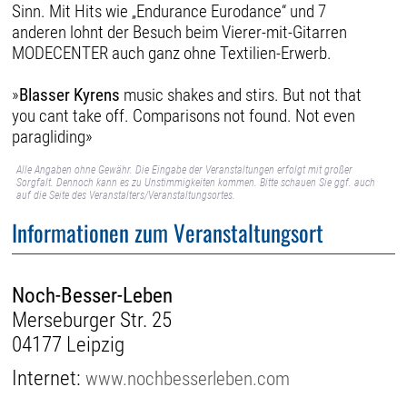
Sinn. Mit Hits wie „Endurance Eurodance“ und 7
anderen lohnt der Besuch beim Vierer-mit-Gitarren
MODECENTER auch ganz ohne Textilien-Erwerb.
»
Blasser Kyrens
music shakes and stirs. But not that
you cant take off. Comparisons not found. Not even
paragliding»
Alle Angaben ohne Gewähr. Die Eingabe der Veranstaltungen erfolgt mit großer
Sorgfalt. Dennoch kann es zu Unstimmigkeiten kommen. Bitte schauen Sie ggf. auch
auf die Seite des Veranstalters/Veranstaltungsortes.
Informationen zum Veranstaltungsort
Noch-Besser-Leben
Merseburger Str. 25
04177 Leipzig
Internet:
www.nochbesserleben.com