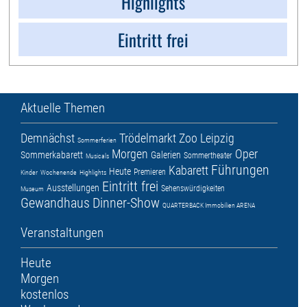
Highlights
Eintritt frei
Aktuelle Themen
Demnächst
Trödelmarkt
Zoo Leipzig
Sommerferien
Morgen
Oper
Sommerkabarett
Galerien
Sommertheater
Musicals
Führungen
Kabarett
Heute
Premieren
Kinder
Wochenende
Highlights
Eintritt frei
Ausstellungen
Sehenswürdigkeiten
Museum
Gewandhaus
Dinner-Show
QUARTERBACK Immobilien ARENA
Veranstaltungen
Heute
Morgen
kostenlos