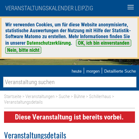
VERANSTALTUNGSKALENDER LEIPZIG
Wir verwenden Cookies, um für diese Website anonymisierte,
statistische Auswertungen der Nutzung mit Hilfe der Statistik-
Software Matomo zu erstellen. Mehr Informationen finden Sie
in unserer
Datenschutzerklärung
.
OK, ich bin einverstanden
Nein, bitte nicht
|
|
heute
morgen
Detaillierte Suche
Startseite
>
Veranstaltungen
>
Suche
>
Bühne
>
Schillerhaus
>
Veranstaltungsdetails
Diese Veranstaltung ist bereits vorbei.
Veranstaltungsdetails