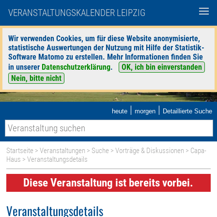
VERANSTALTUNGSKALENDER LEIPZIG
Wir verwenden Cookies, um für diese Website anonymisierte,
statistische Auswertungen der Nutzung mit Hilfe der Statistik-
Software Matomo zu erstellen. Mehr Informationen finden Sie
in unserer
Datenschutzerklärung
.
OK, ich bin einverstanden
Nein, bitte nicht
|
|
heute
morgen
Detaillierte Suche
Startseite
>
Veranstaltungen
>
Suche
>
Vorträge & Diskussionen
>
Capa-
Haus
> Veranstaltungsdetails
Diese Veranstaltung ist bereits vorbei.
Veranstaltungsdetails