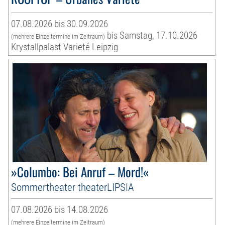
07.08.2026 bis 30.09.2026
bis Samstag, 17.10.2026
(mehrere Einzeltermine im Zeitraum)
Krystallpalast Varieté Leipzig
»Columbo: Bei Anruf – Mord!«
Sommertheater theaterLIPSIA
07.08.2026 bis 14.08.2026
(mehrere Einzeltermine im Zeitraum)