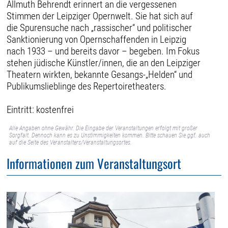
Allmuth Behrendt erinnert an die vergessenen
Stimmen der Leipziger Opernwelt. Sie hat sich auf
die Spurensuche nach „rassischer“ und politischer
Sanktionierung von Opernschaffenden in Leipzig
nach 1933 – und bereits davor – begeben. Im Fokus
stehen jüdische Künstler/innen, die an den Leipziger
Theatern wirkten, bekannte Gesangs-„Helden“ und
Publikumslieblinge des Repertoiretheaters.
Eintritt: kostenfrei
Alle Angaben ohne Gewähr. Die Eingabe der Veranstaltungen erfolgt mit großer
Sorgfalt. Dennoch kann es zu Unstimmigkeiten kommen. Bitte schauen Sie ggf. auch
auf die Seite des Veranstalters/Veranstaltungsortes.
Informationen zum Veranstaltungsort