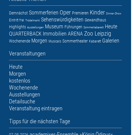
Oper
Kinder
Sommerferien
Demnächst
Premieren
Dinner-Show
Sehenswürdigkeiten
Gewandhaus
Eintritt frei
Trödelmarkt
Museum
Heute
Highlights
Führungen
Ausstellungen
Sommerkabarett
Zoo Leipzig
QUARTERBACK Immobilien ARENA
Morgen
Galerien
Wochenende
Sommertheater
Musicals
Kabarett
Veranstaltungen
Heute
Morgen
kostenlos
Wochenende
Ausstellungen
Detailsuche
Veranstaltung eintragen
Tipps für die nächsten Tage
academixer-Ensemble »König Ödipus«
07.08.2026