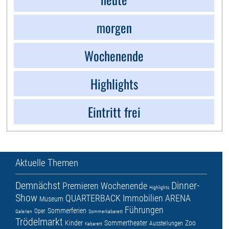
morgen
Wochenende
Highlights
Eintritt frei
Aktuelle Themen
Demnächst
Dinner-
Premieren
Wochenende
Highlights
Show
QUARTERBACK Immobilien ARENA
Museum
Führungen
Sommerferien
Oper
Galerien
Sommerkabarett
Trödelmarkt
Kinder
Sommertheater
Zoo
Ausstellungen
Kabarett