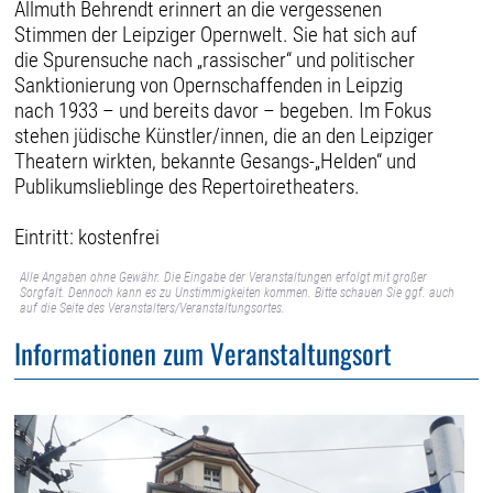
Allmuth Behrendt erinnert an die vergessenen
Stimmen der Leipziger Opernwelt. Sie hat sich auf
die Spurensuche nach „rassischer“ und politischer
Sanktionierung von Opernschaffenden in Leipzig
nach 1933 – und bereits davor – begeben. Im Fokus
stehen jüdische Künstler/innen, die an den Leipziger
Theatern wirkten, bekannte Gesangs-„Helden“ und
Publikumslieblinge des Repertoiretheaters.
Eintritt: kostenfrei
Alle Angaben ohne Gewähr. Die Eingabe der Veranstaltungen erfolgt mit großer
Sorgfalt. Dennoch kann es zu Unstimmigkeiten kommen. Bitte schauen Sie ggf. auch
auf die Seite des Veranstalters/Veranstaltungsortes.
Informationen zum Veranstaltungsort