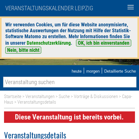
VERANSTALTUNGSKALENDER LEIPZIG
Wir verwenden Cookies, um für diese Website anonymisierte,
statistische Auswertungen der Nutzung mit Hilfe der Statistik-
Software Matomo zu erstellen. Mehr Informationen finden Sie
in unserer
Datenschutzerklärung
.
OK, ich bin einverstanden
Nein, bitte nicht
|
|
heute
morgen
Detaillierte Suche
Startseite
>
Veranstaltungen
>
Suche
>
Vorträge & Diskussionen
>
Capa-
Haus
> Veranstaltungsdetails
Diese Veranstaltung ist bereits vorbei.
Veranstaltungsdetails