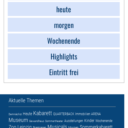
heute
morgen
Wochenende
Highlights
Eintritt frei
Aktuelle Themen
Kabarett
Heute
QUARTERBACK Immobilien ARENA
Demnächst
Museum
Kinder
Ausstellungen
Wochenende
Gewandhaus
Sommertheater
Musicals
Zoo Leipzig
Sommerkabarett
Premieren
Morgen