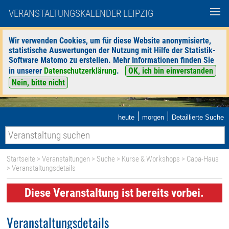
VERANSTALTUNGSKALENDER LEIPZIG
Wir verwenden Cookies, um für diese Website anonymisierte,
statistische Auswertungen der Nutzung mit Hilfe der Statistik-
Software Matomo zu erstellen. Mehr Informationen finden Sie
in unserer
Datenschutzerklärung
.
OK, ich bin einverstanden
Nein, bitte nicht
|
|
heute
morgen
Detaillierte Suche
Startseite
>
Veranstaltungen
>
Suche
>
Kurse & Workshops
>
Capa-Haus
> Veranstaltungsdetails
Diese Veranstaltung ist bereits vorbei.
Veranstaltungsdetails