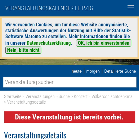
VERANSTALTUNGSKALENDER LEIPZIG
Wir verwenden Cookies, um für diese Website anonymisierte,
statistische Auswertungen der Nutzung mit Hilfe der Statistik-
Software Matomo zu erstellen. Mehr Informationen finden Sie
in unserer
Datenschutzerklärung
.
OK, ich bin einverstanden
Nein, bitte nicht
|
|
heute
morgen
Detaillierte Suche
Startseite
>
Veranstaltungen
>
Suche
>
Konzert
>
Völkerschlachtdenkmal
> Veranstaltungsdetails
Diese Veranstaltung ist bereits vorbei.
Veranstaltungsdetails