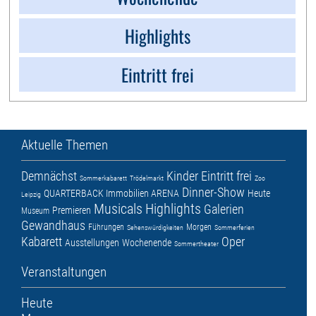
Highlights
Eintritt frei
Aktuelle Themen
Demnächst
Kinder
Eintritt frei
Sommerkabarett
Trödelmarkt
Zoo
Dinner-Show
QUARTERBACK Immobilien ARENA
Heute
Leipzig
Musicals
Highlights
Galerien
Premieren
Museum
Gewandhaus
Führungen
Morgen
Sehenswürdigkeiten
Sommerferien
Kabarett
Oper
Ausstellungen
Wochenende
Sommertheater
Veranstaltungen
Heute