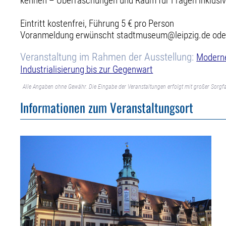
kennen – Überraschungen und Raum für Fragen inklusiv
Eintritt kostenfrei, Führung 5 € pro Person
Voranmeldung erwünscht stadtmuseum@leipzig.de ode
Veranstaltung im Rahmen der Ausstellung:
Moderne
Industrialisierung bis zur Gegenwart
Alle Angaben ohne Gewähr. Die Eingabe der Veranstaltungen erfolgt mit großer Sorgfa
Informationen zum Veranstaltungsort