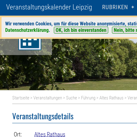
Veranstaltungskalender Leipzig
RUBRIKEN
Wir verwenden Cookies, um für diese Website anonymisierte, stati
Datenschutzerklärung
.
OK, ich bin einverstanden
Nein, bitte 
Startseite
>
Veranstaltungen
>
Suche
>
Führung
>
Altes Rathaus
> Veran
Veranstaltungsdetails
Ort:
Altes Rathaus