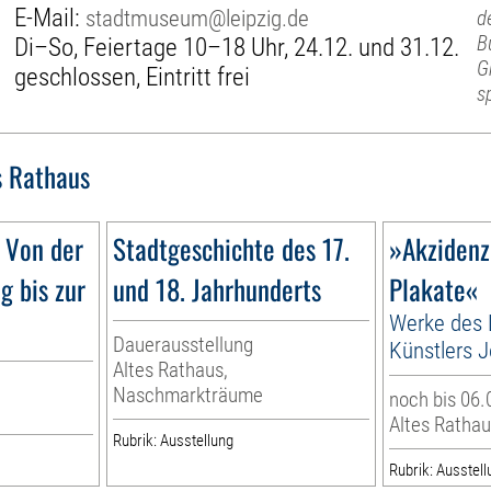
E-Mail:
stadtmuseum@leipzig.de
d
B
Di–So, Feiertage 10–18 Uhr, 24.12. und 31.12.
G
geschlossen, Eintritt frei
s
s Rathaus
 Von der
Stadtgeschichte des 17.
»Akzidenz
ng bis zur
und 18. Jahrhunderts
Plakate«
Werke des 
Dauerausstellung
Künstlers J
Altes Rathaus,
Naschmarkträume
noch bis 06.
Altes Rathau
Rubrik: Ausstellung
Rubrik: Ausstell