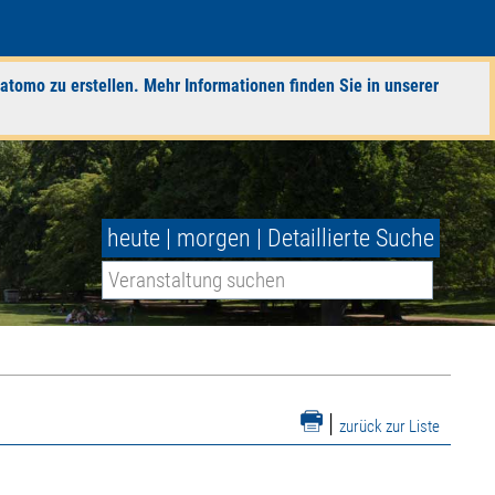
atomo zu erstellen. Mehr Informationen finden Sie in unserer
heute
|
morgen
|
Detaillierte Suche
|
zurück zur Liste