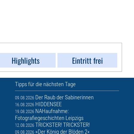
Highlights
Eintritt frei
Tipps für die nächsten Tage
Der Raub der Sabinerinnen
09.08.2026
HIDDENSEE
16.08.2026
NAHaufnahme:
19.08.2026
Fotografiegeschichten Leipzigs
TRICKSTER! TRICKSTER!
12.08.2026
»Der König der Blöden 2«
09.08.2026