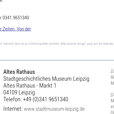
e.
r 0341.9651340
 Zeiten. Von der
lt. Dennoch kann es zu Unstimmigkeiten kommen. Bitte schauen Sie ggf. auch auf die Seite des 
Altes Rathaus
D
R
Stadtgeschichtliches Museum Leipzig
M
Altes Rathaus - Markt 1
04109 Leipzig
D
Telefon:
+49 (0)341 9651340
M
e
Internet:
www.stadtmuseum-leipzig.de
H