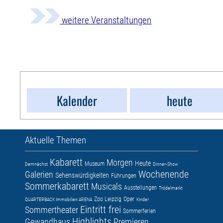
weitere Veranstaltungen
Kalender
heute
Aktuelle Themen
Kabarett
Morgen
Heute
Museum
Demnächst
Dinner-Show
Wochenende
Galerien
Sehenswürdigkeiten
Führungen
Sommerkabarett
Musicals
Ausstellungen
Trödelmarkt
Zoo Leipzig
Oper
QUARTERBACK Immobilien ARENA
Kinder
Eintritt frei
Sommertheater
Sommerferien
Highlights
Gewandhaus
Premieren