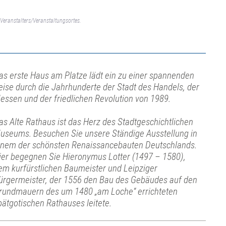
Veranstalters/Veranstaltungsortes.
as erste Haus am Platze lädt ein zu einer spannenden
eise durch die Jahrhunderte der Stadt des Handels, der
essen und der friedlichen Revolution von 1989.
as Alte Rathaus ist das Herz des Stadtgeschichtlichen
useums. Besuchen Sie unsere Ständige Ausstellung in
inem der schönsten Renaissancebauten Deutschlands.
ier begegnen Sie Hieronymus Lotter (1497 – 1580),
em kurfürstlichen Baumeister und Leipziger
ürgermeister, der 1556 den Bau des Gebäudes auf den
rundmauern des um 1480 „am Loche“ errichteten
pätgotischen Rathauses leitete.