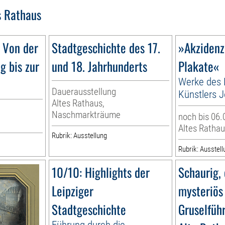
s Rathaus
 Von der
Stadtgeschichte des 17.
»Akzidenz
ng bis zur
und 18. Jahrhunderts
Plakate«
Werke des 
Dauerausstellung
Künstlers J
Altes Rathaus,
Naschmarkträume
noch bis 06.
Altes Rathau
Rubrik: Ausstellung
Rubrik: Ausstell
10/10: Highlights der
Schaurig, 
Leipziger
mysteriös
Stadtgeschichte
Gruselfüh
Führung durch die