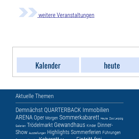
weitere Veranstaltungen
Kalender
heute
Aktuelle Themen
Demnächst
QUARTERBACK Immobilien
ARENA
Sommerkabarett
Oper
Morgen
Heute
Zoo Leipzig
Gewandhaus
Trödelmarkt
Dinner-
Kinder
Galerien
Show
Highlights
Sommerferien
Führungen
Ausstellungen