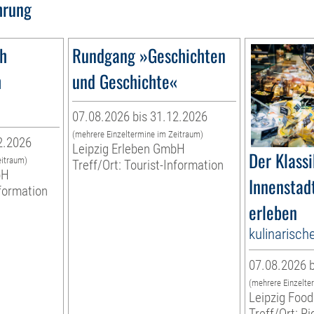
hrung
1h
Rundgang »Geschichten
h
und Geschichte«
07.08.2026 bis 31.12.2026
(mehrere Einzeltermine im Zeitraum)
2.2026
Leipzig Erleben GmbH
Der Klassi
eitraum)
Treff/Ort: Tourist-Information
bH
Innenstadt
nformation
erleben
kulinarisch
07.08.2026 b
(mehrere Einzelte
Leipzig Food
Treff/Ort: R