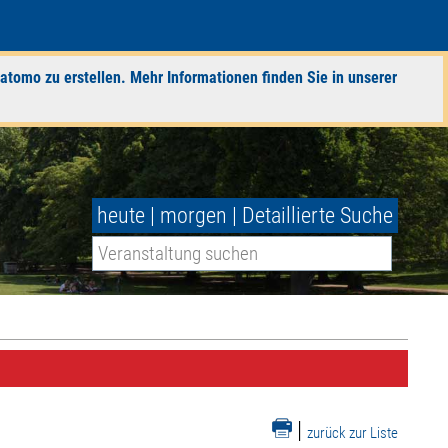
atomo zu erstellen. Mehr Informationen finden Sie in unserer
heute
|
morgen
|
Detaillierte Suche
|
zurück zur Liste