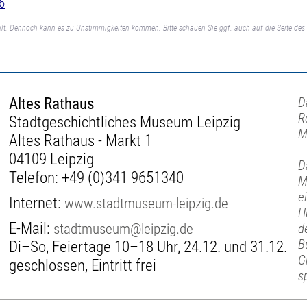
6
lt. Dennoch kann es zu Unstimmigkeiten kommen. Bitte schauen Sie ggf. auch auf die Seite des 
Altes Rathaus
D
R
Stadtgeschichtliches Museum Leipzig
M
Altes Rathaus - Markt 1
04109 Leipzig
D
Telefon:
+49 (0)341 9651340
M
e
Internet:
www.stadtmuseum-leipzig.de
H
E-Mail:
stadtmuseum@leipzig.de
d
B
Di–So, Feiertage 10–18 Uhr, 24.12. und 31.12.
G
geschlossen, Eintritt frei
s