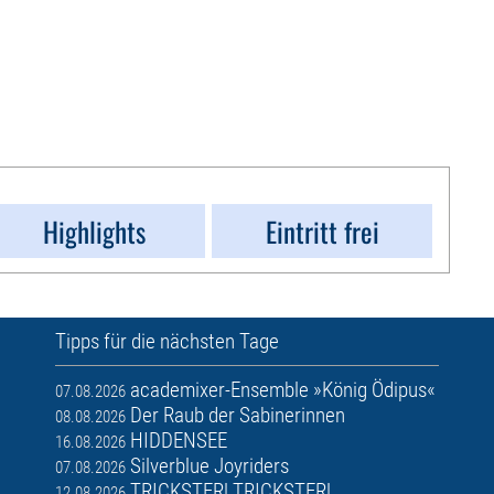
Highlights
Eintritt frei
Tipps für die nächsten Tage
academixer-Ensemble »König Ödipus«
07.08.2026
Der Raub der Sabinerinnen
08.08.2026
HIDDENSEE
16.08.2026
Silverblue Joyriders
07.08.2026
TRICKSTER! TRICKSTER!
12.08.2026