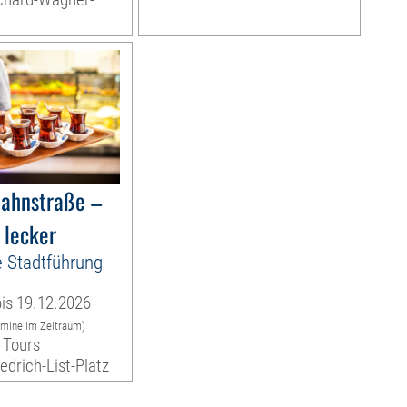
bahnstraße –
 lecker
e Stadtführung
is 19.12.2026
rmine im Zeitraum)
 Tours
iedrich-List-Platz