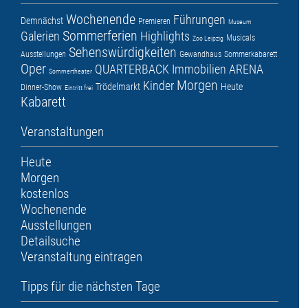
Wochenende
Führungen
Demnächst
Premieren
Museum
Sommerferien
Galerien
Highlights
Musicals
Zoo Leipzig
Sehenswürdigkeiten
Ausstellungen
Gewandhaus
Sommerkabarett
Oper
QUARTERBACK Immobilien ARENA
Sommertheater
Morgen
Kinder
Trödelmarkt
Heute
Dinner-Show
Eintritt frei
Kabarett
Veranstaltungen
Heute
Morgen
kostenlos
Wochenende
Ausstellungen
Detailsuche
Veranstaltung eintragen
Tipps für die nächsten Tage