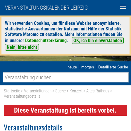
VERANSTALTUNGSKALENDER LEIPZIG
Wir verwenden Cookies, um für diese Website anonymisierte,
statistische Auswertungen der Nutzung mit Hilfe der Statistik-
Software Matomo zu erstellen. Mehr Informationen finden Sie
in unserer
Datenschutzerklärung
.
OK, ich bin einverstanden
Nein, bitte nicht
|
|
heute
morgen
Detaillierte Suche
Startseite
>
Veranstaltungen
>
Suche
>
Konzert
>
Altes Rathaus
>
Veranstaltungsdetails
Diese Veranstaltung ist bereits vorbei.
Veranstaltungsdetails