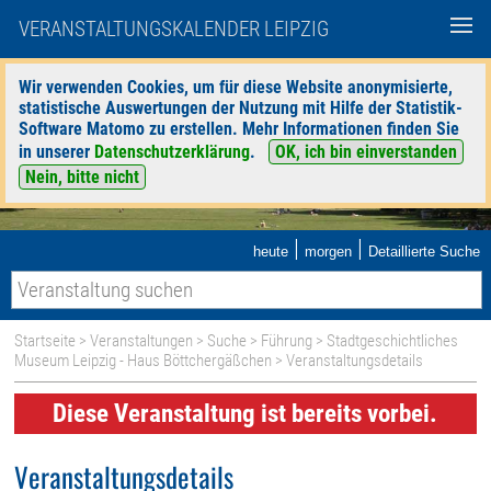
VERANSTALTUNGSKALENDER LEIPZIG
Wir verwenden Cookies, um für diese Website anonymisierte,
statistische Auswertungen der Nutzung mit Hilfe der Statistik-
Software Matomo zu erstellen. Mehr Informationen finden Sie
in unserer
Datenschutzerklärung
.
OK, ich bin einverstanden
Nein, bitte nicht
|
|
heute
morgen
Detaillierte Suche
Startseite
>
Veranstaltungen
>
Suche
>
Führung
>
Stadtgeschichtliches
Museum Leipzig - Haus Böttchergäßchen
> Veranstaltungsdetails
Diese Veranstaltung ist bereits vorbei.
Veranstaltungsdetails