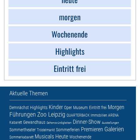
morgen
Wochenende
Highlights
Eintritt frei
Aktuelle Themen
Kinder
Morgen
Demnächst
Highlights
Oper
Museum
Eintritt frei
Führungen
Zoo Leipzig
QUARTERBACK Immobilien ARENA
Dinner-Show
Gewandhaus
Kabarett
Sehenswürdigkeiten
Ausstellungen
Galerien
Premieren
Sommertheater
Sommerferien
Trödelmarkt
Musicals
Heute
Wochenende
Sommerkabarett