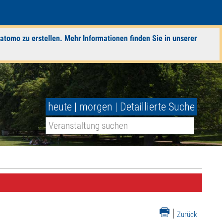
atomo zu erstellen. Mehr Informationen finden Sie in unserer
heute
|
morgen
|
Detaillierte Suche
|
Zurück