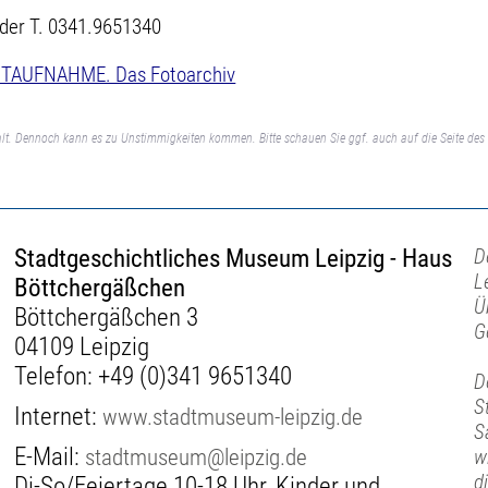
oder T. 0341.9651340
AUFNAHME. Das Fotoarchiv
lt. Dennoch kann es zu Unstimmigkeiten kommen. Bitte schauen Sie ggf. auch auf die Seite des 
Stadtgeschichtliches Museum Leipzig - Haus
D
L
Böttchergäßchen
Ü
Böttchergäßchen 3
G
04109 Leipzig
Telefon:
+49 (0)341 9651340
D
S
Internet:
www.stadtmuseum-leipzig.de
S
E-Mail:
stadtmuseum@leipzig.de
w
di
Di-So/Feiertage 10-18 Uhr, Kinder und