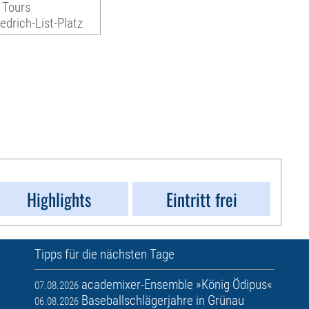
 Tours
iedrich-List-Platz
Highlights
Eintritt frei
Tipps für die nächsten Tage
academixer-Ensemble »König Ödipus«
07.08.2026
Baseballschlägerjahre in Grünau
06.08.2026