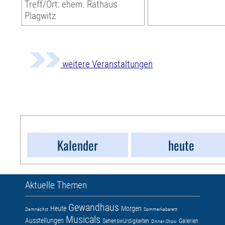
Treff/Ort: ehem. Rathaus
Plagwitz
weitere Veranstaltungen
Kalender
heute
Aktuelle Themen
Gewandhaus
Heute
Morgen
Demnächst
Sommerkabarett
Musicals
Ausstellungen
Sehenswürdigkeiten
Galerien
Dinner-Show