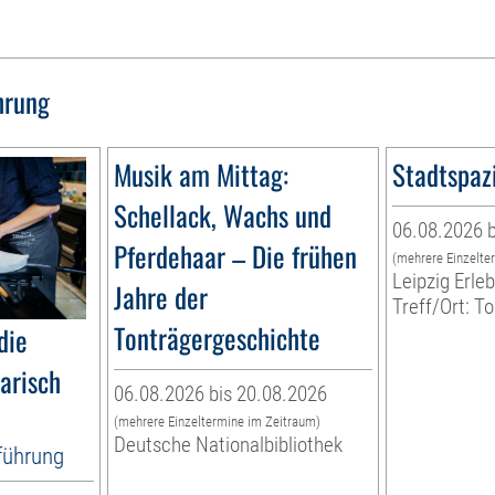
hrung
Musik am Mittag:
Stadtspaz
Schellack, Wachs und
06.08.2026 b
Pferdehaar – Die frühen
(mehrere Einzelte
Leipzig Erl
Jahre der
Treff/Ort: T
Tonträgergeschichte
die
narisch
06.08.2026 bis 20.08.2026
(mehrere Einzeltermine im Zeitraum)
Deutsche Nationalbibliothek
tführung