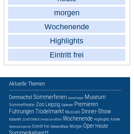
morgen
Wochenende
Highlights
Eintritt frei
Aktuelle Themen
Sommerferien
Museum
Demnächst
Ausstellungen
Premieren
Zoo Leipzig
Sommertheater
Galerien
Führungen
Trödelmarkt
Dinner-Show
Musicals
Wochenende
Kabarett
Highlights
Kinder
QUARTERBACK Immobilien ARENA
Oper
Heute
Eintritt frei
Morgen
Gewandhaus
Sehenswürdigkeiten
Sommerkabarett