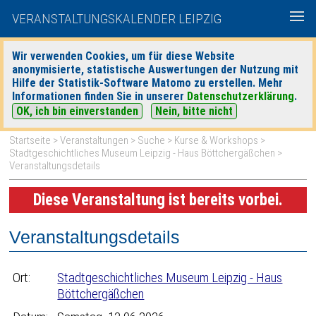
VERANSTALTUNGSKALENDER LEIPZIG
Wir verwenden Cookies, um für diese Website
anonymisierte, statistische Auswertungen der Nutzung mit
|
|
Hilfe der Statistik-Software Matomo zu erstellen. Mehr
heute
morgen
Detaillierte Suche
Informationen finden Sie in unserer
Datenschutzerklärung
.
OK, ich bin einverstanden
Nein, bitte nicht
Startseite
>
Veranstaltungen
>
Suche
>
Kurse & Workshops
>
Stadtgeschichtliches Museum Leipzig - Haus Böttchergäßchen
>
Veranstaltungsdetails
Diese Veranstaltung ist bereits vorbei.
Veranstaltungsdetails
Ort:
Stadtgeschichtliches Museum Leipzig - Haus
Böttchergäßchen