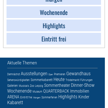
Wochenende
Highlights
Eintritt frei
Aktuelle Themen
Ausstellungen
Gewandhaus
Demnächst
Premieren
Oper
Heute
Sommerkabarett
Sehenswürdigkeiten
Trödelmarkt
Führungen
Dinner-Show
Sommertheater
Galerien
Musicals
Zoo Leipzig
Wochenende
QUARTERBACK Immobilien
Museum
Highlights
ARENA
Kinder
Eintritt frei
Sommerferien
Morgen
Kabarett