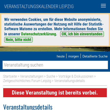
VERANSTALTUNGSKALENDER LEIPZIG
Wir verwenden Cookies, um für diese Website anonymisierte,
statistische Auswertungen der Nutzung mit Hilfe der Statistik-
Software Matomo zu erstellen. Mehr Informationen finden Sie
in unserer
Datenschutzerklärung
.
OK, ich bin einverstanden
Nein, bitte nicht
|
|
heute
morgen
Detaillierte Suche
Startseite
>
Veranstaltungen
>
Suche
>
Vorträge & Diskussionen
>
Zeitgeschichtliches Forum Leipzig
> Veranstaltungsdetails
Diese Veranstaltung ist bereits vorbei.
Veranstaltungsdetails